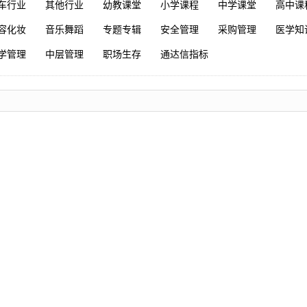
车行业
其他行业
幼教课堂
小学课程
中学课堂
高中课
容化妆
音乐舞蹈
专题专辑
安全管理
采购管理
医学知
学管理
中层管理
职场生存
通达信指标