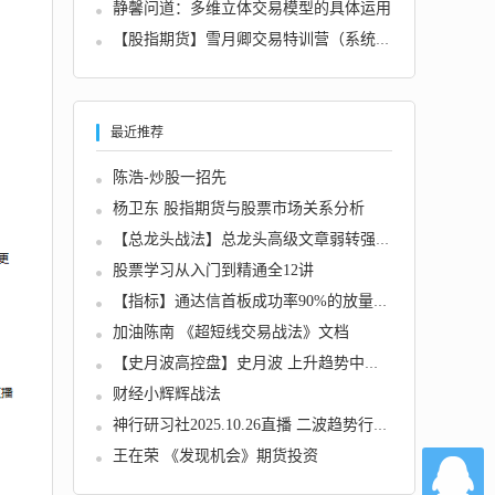
静馨问道：多维立体交易模型的具体运用
【股指期货】雪月卿交易特训营（系统偏），操...
最近推荐
陈浩-炒股一招先
杨卫东 股指期货与股票市场关系分析
【总龙头战法】总龙头高级文章弱转强的本质与...
股票学习从入门到精通全12讲
【指标】通达信首板成功率90%的放量吸筹指标 ...
加油陈南 《超短线交易战法》文档
【史月波高控盘】史月波 上升趋势中继形态
财经小辉辉战法
神行研习社2025.10.26直播 二波趋势行情 1视频...
王在荣 《发现机会》期货投资