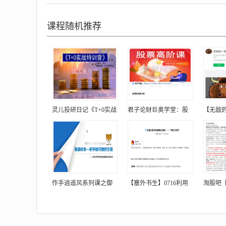
课程随机推荐
灵儿投研日记《T+0实战
君子论财巨奥学堂：股
【无敌
作手逍遥风系列课之御
【塞外书生】0716利用
淘股吧