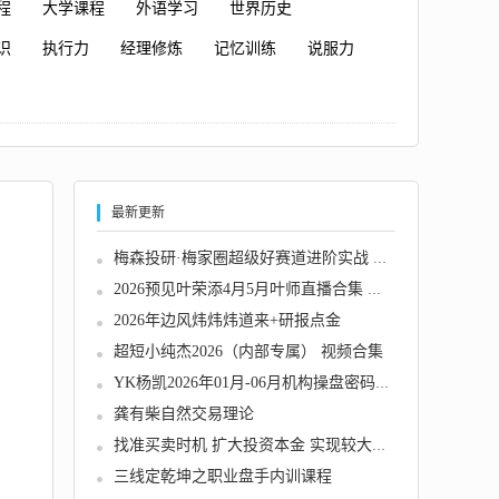
程
大学课程
外语学习
世界历史
识
执行力
经理修炼
记忆训练
说服力
最新更新
梅森投研·梅家圈超级好赛道进阶实战 视频＋文...
2026预见叶荣添4月5月叶师直播合集 市场分析趋...
2026年边风炜炜炜道来+研报点金
超短小纯杰2026（内部专属） 视频合集
YK杨凯2026年01月-06月机构操盘密码操盘策略提...
龚有柴自然交易理论
找准买卖时机 扩大投资本金 实现较大盈利—王...
三线定乾坤之职业盘手内训课程