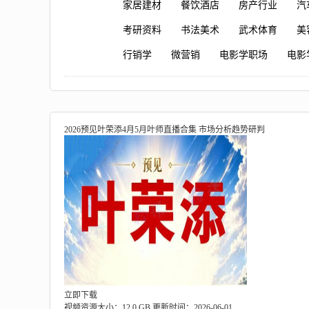
家居建材
餐饮酒店
房产行业
汽
考研资料
书法美术
武术体育
美
行销学
微营销
电影学职场
电影
2026预见叶荣添4月5月叶师直播合集 市场分析趋势研判
立即下载
视频资源大小：12.0 GB
更新时间：2026-06-01