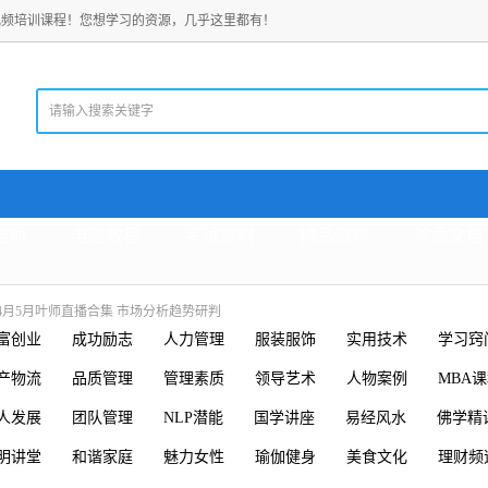
视频培训课程！您想学习的资源，几乎这里都有！
老师
电脑教程
考试资料
精品资料
珍贵文档
添4月5月叶师直播合集 市场分析趋势研判
富创业
成功励志
人力管理
服装服饰
实用技术
学习窍
产物流
品质管理
管理素质
领导艺术
人物案例
MBA
人发展
团队管理
NLP潜能
国学讲座
易经风水
佛学精
明讲堂
和谐家庭
魅力女性
瑜伽健身
美食文化
理财频