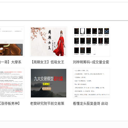
的一哥】大摩系
【周期女王】低吸女王
刘梓明筹码+成交量全套
【涨停板男神】
老樊研究院节前交易策
看懂龙头股复盘哥 启动