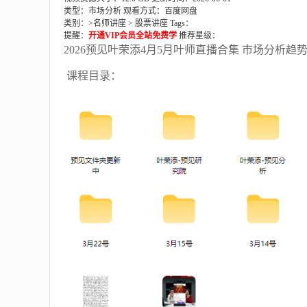
类型：市场分析
观看方式：百度网盘
类别：>
名师讲座
>
股票讲座
Tags：
提醒：
开通VIP会员全站免费学
推荐星级：
2026预见叶荣添4月5月叶师直播合集 市场分析趋
课程目录：