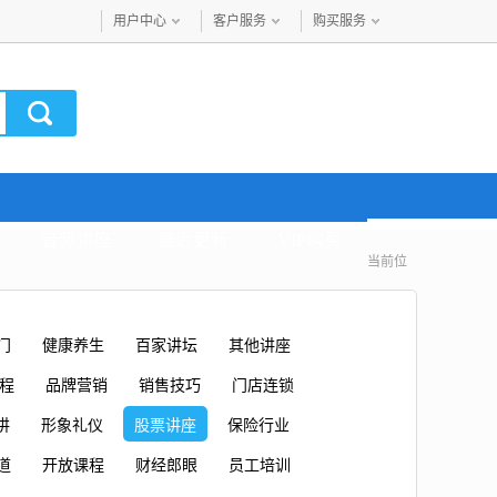
用户中心
客户服务
购买服务
音频讲座
最近更新
VIP购买
当前位
门
健康养生
百家讲坛
其他讲座
课程
品牌营销
销售技巧
门店连锁
讲
形象礼仪
股票讲座
保险行业
道
开放课程
财经郎眼
员工培训