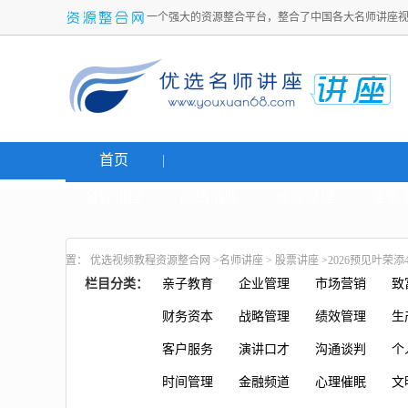
一个强大的资源整合平台，整合了中国各大名师讲座
首页
名师讲座
网络创业
炒股课程
生活
置：
优选视频教程资源整合网
>
名师讲座
>
股票讲座
>2026预见叶荣
栏目分类：
亲子教育
企业管理
市场营销
致
财务资本
战略管理
绩效管理
生
客户服务
演讲口才
沟通谈判
个
时间管理
金融频道
心理催眠
文