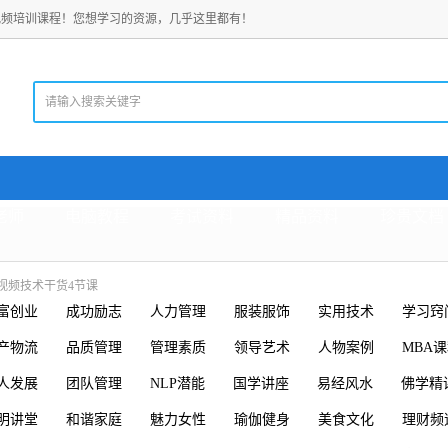
视频培训课程！您想学习的资源，几乎这里都有！
老师
电脑教程
考试资料
精品资料
珍贵文档
视频技术干货4节课
富创业
成功励志
人力管理
服装服饰
实用技术
学习窍
产物流
品质管理
管理素质
领导艺术
人物案例
MBA
人发展
团队管理
NLP潜能
国学讲座
易经风水
佛学精
明讲堂
和谐家庭
魅力女性
瑜伽健身
美食文化
理财频