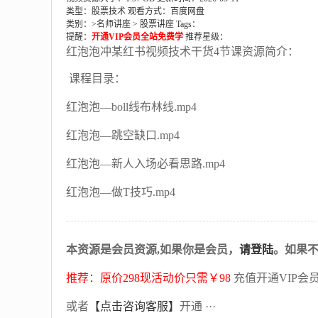
类型：股票技术
观看方式：百度网盘
类别：>
名师讲座
>
股票讲座
Tags：
提醒：
开通VIP会员全站免费学
推荐星级：
红泡泡冲某红书视频技术干货4节课资源简介：
课程目录：
红泡泡—boll线布林线.mp4
红泡泡—跳空缺口.mp4
红泡泡—新人入场必看思路.mp4
红泡泡—做T技巧.mp4
本资源是会员资源,如果你是会员，
请登陆
。如果
推荐：原价298现活动价只需￥98
充值开通VIP会
或者
【点击咨询客服】
开通 ···