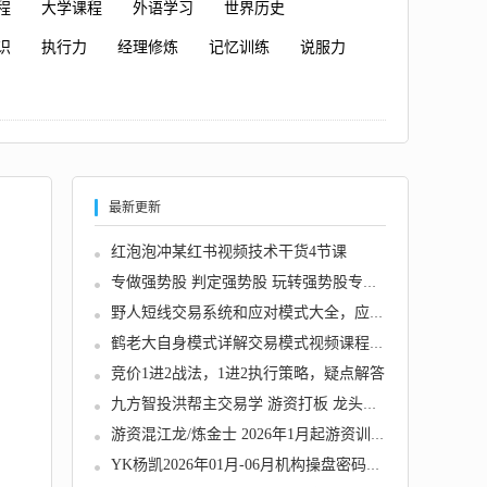
程
大学课程
外语学习
世界历史
识
执行力
经理修炼
记忆训练
说服力
最新更新
红泡泡冲某红书视频技术干货4节课
专做强势股 判定强势股 玩转强势股专题合集
野人短线交易系统和应对模式大全，应对各种盘...
鹤老大自身模式详解交易模式视频课程2025
竞价1进2战法，1进2执行策略，疑点解答
九方智投洪帮主交易学 游资打板 龙头战法 情绪...
游资混江龙/炼金士 2026年1月起游资训练营 龙...
YK杨凯2026年01月-06月机构操盘密码操盘策略提...