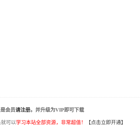
不是会员
请注册
。并升级为VIP即可下载
员就可以
学习本站全部资源，非常超值！
【点击立即开通】