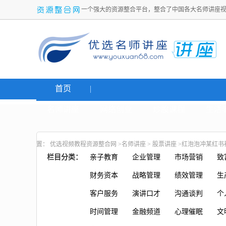
一个强大的资源整合平台，整合了中国各大名师讲座
首页
名师讲座
网络创业
炒股课程
生活
置：
优选视频教程资源整合网
>
名师讲座
>
股票讲座
>红泡泡冲某红书
栏目分类：
亲子教育
企业管理
市场营销
致
财务资本
战略管理
绩效管理
生
客户服务
演讲口才
沟通谈判
个
时间管理
金融频道
心理催眠
文