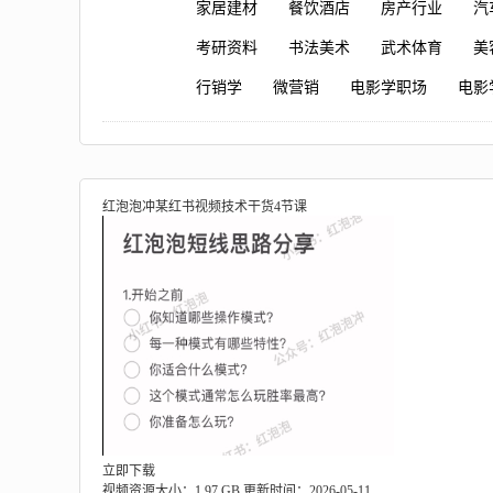
家居建材
餐饮酒店
房产行业
汽
考研资料
书法美术
武术体育
美
行销学
微营销
电影学职场
电影
红泡泡冲某红书视频技术干货4节课
立即下载
视频资源大小：1.97 GB
更新时间：2026-05-11