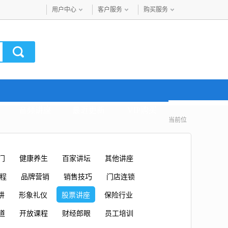
用户中心
客户服务
购买服务
音频讲座
最近更新
VIP购买
当前位
门
健康养生
百家讲坛
其他讲座
课程
品牌营销
销售技巧
门店连锁
讲
形象礼仪
股票讲座
保险行业
道
开放课程
财经郎眼
员工培训