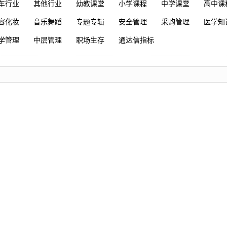
车行业
其他行业
幼教课堂
小学课程
中学课堂
高中课
容化妆
音乐舞蹈
专题专辑
安全管理
采购管理
医学知
学管理
中层管理
职场生存
通达信指标