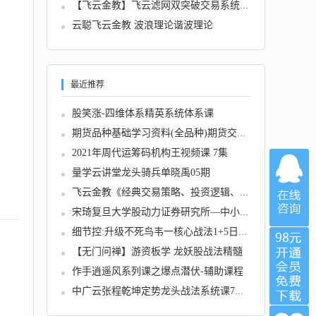
【飞云金教】飞云滤网双突破交易系统（13种高...
云聪飞云金教 波浪理论谐波理论
最近推荐
股笑涨-四维体系精英系统体系课
期货品种基础学习资料(全品种)期货交易手册
2021年周代运筹码机构王视频课 7集
量学云讲堂龙头骑兵单晓禹05期
飞云金教《经典交易策略、投资逻辑、交易系统...
宋琦复旦大学股动力证券研究所—中小股民实战...
细节控:升级不死鸟韦一核心战法1+5日黄金复盘...
【无门问禅】游资板学 龙妖股战法精髓
作手逍遥风系列课之爆点潜伏-辅助课程
中广云张程乾坤定势龙头战法系统课7节视频+大...