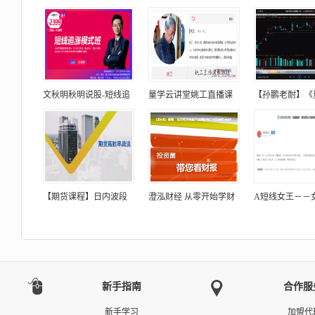
文秋明秋明说股-短线追
量学云讲堂姚工直播课
【孙鹏老耐】《
【期货课程】日内波段
澄泓财经 从零开始学财
A短线女王－－
新手指南
合作服
新手学习
加盟代