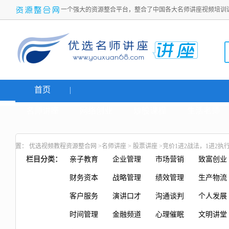
一个强大的资源整合平台，整合了中国各大名师讲座视频培训
首页
名师讲座
网络创业
炒股课程
生活老师
置：
优选视频教程资源整合网
>
名师讲座
>
股票讲座
>竞价1进2战法，1进2执
栏目分类：
亲子教育
企业管理
市场营销
致富创业
财务资本
战略管理
绩效管理
生产物流
客户服务
演讲口才
沟通谈判
个人发展
时间管理
金融频道
心理催眠
文明讲堂