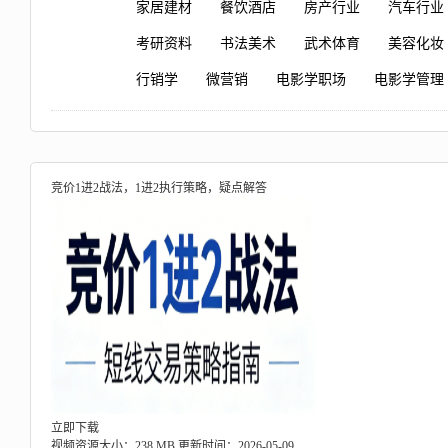
家居建材
餐饮酒店
房产行业
汽车行业
考研资料
书法美术
武术体育
美容化妆
行销学
微营销
电影学职场
电影学管理
竞价1进2战法，1进2执行策略，疑点解答
立即下载
视频资源大小：238 MB
更新时间：2026-05-09