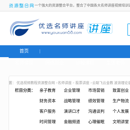
一个强大的资源整合平台，整合了中国各大名师讲座视频培训
首页
名师讲座
网络创业
炒股课程
生活老师
置：
优选视频教程资源整合网
>
名师讲座
>
股票讲座
>云聪飞云金教 波浪理论
栏目分类：
亲子教育
企业管理
市场营销
致富创业
财务资本
战略管理
绩效管理
生产物流
客户服务
演讲口才
沟通谈判
个人发展
时间管理
金融频道
心理催眠
文明讲堂