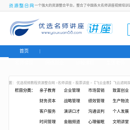
一个强大的资源整合平台，整合了中国各大名师讲座视频培训
首页
名师讲座
网络创业
炒股课程
生活老师
置：
优选视频教程资源整合网
>
名师讲座
>
股票讲座
>【飞云金教】飞云滤网双
栏目分类：
亲子教育
企业管理
市场营销
致富创业
财务资本
战略管理
绩效管理
生产物流
客户服务
演讲口才
沟通谈判
个人发展
时间管理
金融频道
心理催眠
文明讲堂