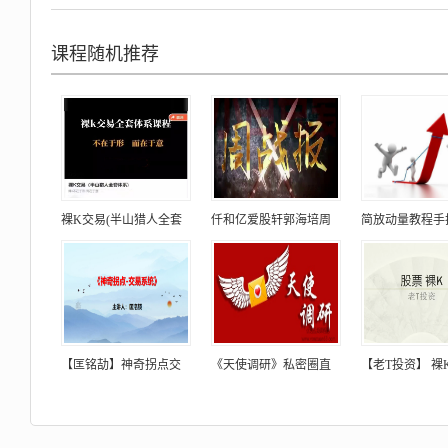
课程随机推荐
裸K交易(半山猎人全套
仟和亿爱股轩郭海培周
简放动量教程手
【匡铭劼】神奇拐点交
《天使调研》私密圈直
【老T投资】 裸