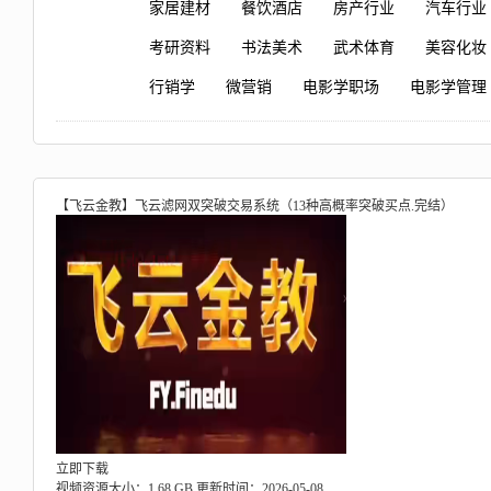
家居建材
餐饮酒店
房产行业
汽车行业
考研资料
书法美术
武术体育
美容化妆
行销学
微营销
电影学职场
电影学管理
【飞云金教】飞云滤网双突破交易系统（13种高概率突破买点.完结）
立即下载
视频资源大小：1.68 GB
更新时间：2026-05-08