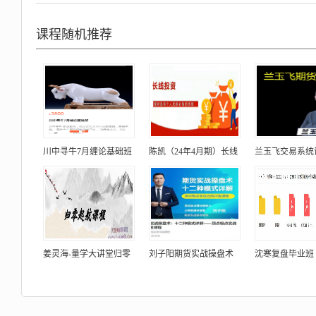
课程随机推荐
川中寻牛7月缠论基础班
陈凯（24年4月期）长线
兰玉飞交易系统
姜灵海-量学大讲堂归零
刘子阳期货实战操盘术
沈寒复盘毕业班