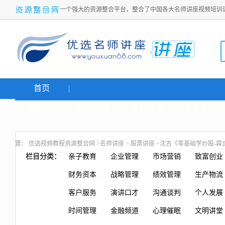
一个强大的资源整合平台，整合了中国各大名师讲座视频培训
首页
名师讲座
网络创业
炒股课程
生活老师
置：
优选视频教程资源整合网
>
名师讲座
>
股票讲座
>沈吉《零基础学炒股-霖
栏目分类：
亲子教育
企业管理
市场营销
致富创业
财务资本
战略管理
绩效管理
生产物流
客户服务
演讲口才
沟通谈判
个人发展
时间管理
金融频道
心理催眠
文明讲堂