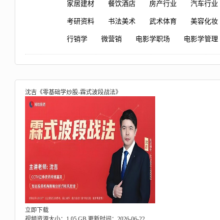
家居建材
餐饮酒店
房产行业
汽车行业
考研资料
书法美术
武术体育
美容化妆
行销学
微营销
电影学职场
电影学管理
沈吉《零基础学炒股-霖式波段战法》
立即下载
视频资源大小：1.05 GB
更新时间：2026-06-22