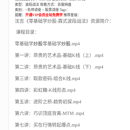
类型：波段战法
观看方式：百度网盘
类别：>
名师讲座
>
股票讲座
Tags：
提醒：
开通VIP会员全站免费学
推荐星级：
沈吉《零基础学炒股-霖式波段战法》资源简介：
课程目录：
零基础学
炒股
零基础学
炒股
.mp4
第一讲：昂贵的艺术品-基础K线（上）.mp4
第二讲：昂贵的艺术品-基础K线（下）.mp4
第三讲：取款密码-组合K线.mp4
第四讲：彩虹糖-K线形态.mp4
第五讲：进阶之桥-趋势初探.mp4
第六讲：巧识顶底背离-MTM .mp4
第七讲：买在行情转起爆点.mp4