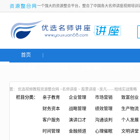
一个强大的资源整合平台，整合了中国各大名师讲座视频培训
首页
名师讲座
网络创业
炒股课程
生活老师
置：
优选视频教程资源整合网
>
名师讲座
>
股票讲座
>吴凡——短线实战策略
栏目分类：
亲子教育
企业管理
市场营销
致富创业
财务资本
战略管理
绩效管理
生产物流
客户服务
演讲口才
沟通谈判
个人发展
时间管理
金融频道
心理催眠
文明讲堂