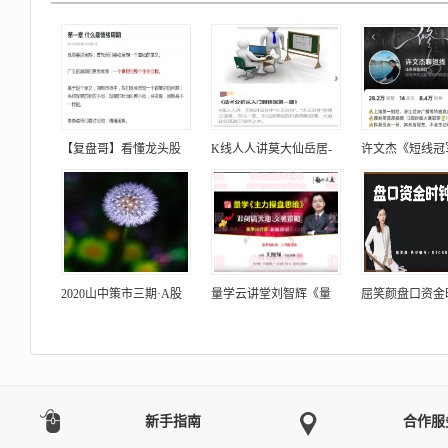
【复盘哥】看懂龙头股
K线人人讲莫大仙岳居-
许文杰《短线冠
2020山中策市三期·A股
量学云讲堂刘智辉《量
屈笑颜盘口资金
新手指南
合作服