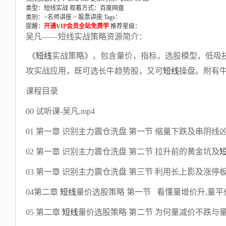
类型：短线实战
观看方式：百度网盘
类别：>
名师讲座
>
股票讲座
Tags：
提醒：
开通VIP会员全站免费学
推荐星级：
吴凡——短线实战策略资源简介：
《
短线
实战策略》，包含量价，指标，选股模型，低吸
攻实战应用，既可选长牛趋势股，又可
短线
操盘。附有
课程目录
00 试听课-吴凡.mp4
01 第一章 识别主力震仓洗盘 第一节 缩量下跌及串阴线凶
02 第一章 识别主力震仓洗盘 第二节 拉升前的黄金坑及
03 第一章 识别主力震仓洗盘 第三节 利用长上影及涨停板
04第二章
短线
量价选股策略 第一节 看懂量增价升,量平价
05 第二章
短线
量价选股策略 第二节 为何量减价不跌与量增