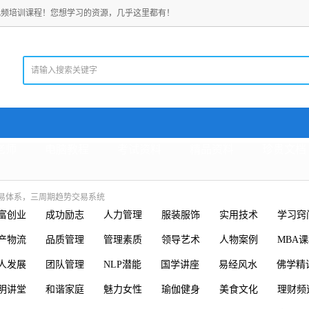
视频培训课程！您想学习的资源，几乎这里都有！
老师
电脑教程
考试资料
精品资料
珍贵文档
易体系，三周期趋势交易系统
富创业
成功励志
人力管理
服装服饰
实用技术
学习窍
产物流
品质管理
管理素质
领导艺术
人物案例
MBA
人发展
团队管理
NLP潜能
国学讲座
易经风水
佛学精
明讲堂
和谐家庭
魅力女性
瑜伽健身
美食文化
理财频