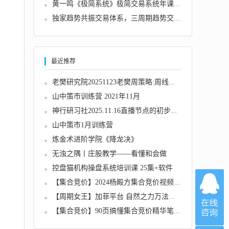
黄一鸣《极简系统》极简交易系统年课3.0~9.0
独家趋势共振交易体系，三周期趋势交易系统
最近推荐
老樊研究院20251123老樊周策略:周线调整段的交...
山中策市训练营 2021年11月
神行研习社2025.11.16直播节点的初步知识 1视...
山中策市1月训练营
炼金术进阶学院《降龙决》
无浊之隅丨庄股教学——看懂和会做
控盘猫机构操盘系统培训课 25集+软件
【集合竞价】2024杨殿方集合竞价视频课程 8集...
【周期女王】加菲平台 自然之力万法归一女王周...
【集合竞价】90页搞懂集合竞价精华笔记干货文...