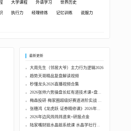
程
大学课程
外语学习
世界历史
识
执行力
经理修炼
记忆训练
说服力
最新更新
大周先生（邻居大爷）主力行为逻辑2026
趋势天哥精品复盘解读视频
秒懂龙头2026直播视频合集
2026张帅六势操盘长虹有道技术课+盘后解盘视频...
梅森投研·梅家圈超级好赛道进阶实战 视频＋文...
张穗鸿《龙虎跃·证券精修课》2026年小班课（...
2026年边风炜炜炜道来+研报点金
陆家嘴财姐水晶姐系统课 水晶学社行研内训直播...