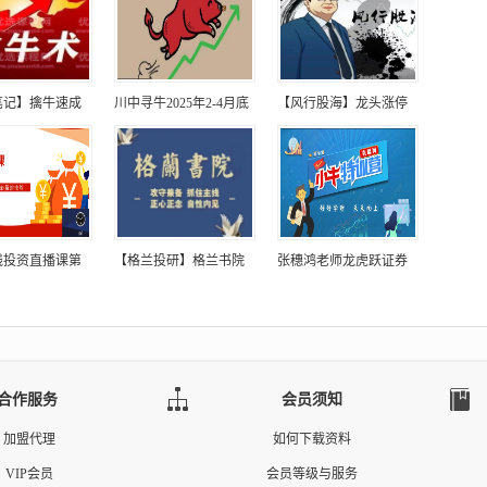
笔记】擒牛速成
川中寻牛2025年2-4月底
【风行股海】龙头涨停
线投资直播课第
【格兰投研】格兰书院
张穗鸿老师龙虎跃证券
合作服务
会员须知
加盟代理
如何下载资料
VIP会员
会员等级与服务