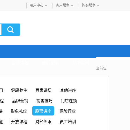
用户中心
客户服务
购买服务
音频讲座
最近更新
VIP购买
当前位
门
健康养生
百家讲坛
其他讲座
课程
品牌营销
销售技巧
门店连锁
讲
形象礼仪
股票讲座
保险行业
道
开放课程
财经郎眼
员工培训