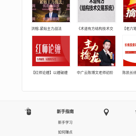
洪榕-紧贴主力战法
《术道有方结构技术交
【老六
【红师论缠】以缠破缠
中广云陈博文老师初阶
陈凯长
新手指南
新手学习
如何赚点