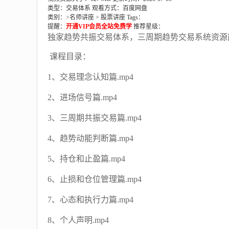
类型：交易体系
观看方式：百度网盘
类别：>
名师讲座
>
股票讲座
Tags：
提醒：
开通VIP会员全站免费学
推荐星级：
独家趋势共振交易体系，三周期趋势交易系统资源
课程目录：
1、交易理念认知篇.mp4
2、进场信号篇.mp4
3、三周期共振交易篇.mp4
4、趋势动能判断篇.mp4
5、持仓和止盈篇.mp4
6、止损和仓位管理篇.mp4
7、心态和执行力篇.mp4
8、个人声明.mp4