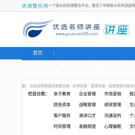
一个强大的资源整合平台，整合了中国各大名师讲座
首页
名师讲座
网络创业
炒股课程
生活
置：
优选视频教程资源整合网
>
名师讲座
>
股票讲座
>独家趋势共振交
栏目分类：
亲子教育
企业管理
市场营销
致
财务资本
战略管理
绩效管理
生
客户服务
演讲口才
沟通谈判
个
时间管理
金融频道
心理催眠
文