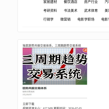
家居建材
餐饮酒店
房产行业
汽
考研资料
书法美术
武术体育
美
行销学
微营销
电影学职场
电影
独家趋势共振交易体系，三周期趋势交易系统
立即下载
视频资源大小：627 MB
更新时间：2026-07-05