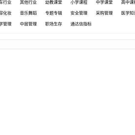
车行业
其他行业
幼教课堂
小学课程
中学课堂
高中课
容化妆
音乐舞蹈
专题专辑
安全管理
采购管理
医学知
学管理
中层管理
职场生存
通达信指标