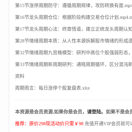
第15节涨停周期防守：遵循周期规律，攻防转换有度.mp4.
第16节龙头周期仓位：根据阶段构建交易仓位计划.mp4.m
第17节龙头周期心法：终章悟道，建立正统龙头周期认知.
第28节情绪周期本质：从人性本源拆解股市情绪的形成逻辑
第32节情绪周期九宫格模型：研判中高位个股强弱形态，科
第33节情绪周期新周期研判：通晓周期循环，区分混沌新局
资料
周期雨言：每日涨停个股复盘表.xlsx
本资源是会员资源,如果你是会员，
请登陆
。如果不是会
推荐：原价298现活动价只需￥98
充值开通VIP会员就可