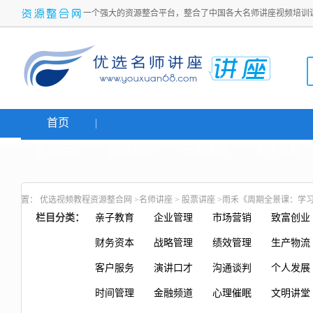
一个强大的资源整合平台，整合了中国各大名师讲座视频培训
首页
名师讲座
网络创业
炒股课程
生活老师
置：
优选视频教程资源整合网
>
名师讲座
>
股票讲座
>雨禾《周期全景课：学习
栏目分类：
亲子教育
企业管理
市场营销
致富创业
财务资本
战略管理
绩效管理
生产物流
客户服务
演讲口才
沟通谈判
个人发展
时间管理
金融频道
心理催眠
文明讲堂