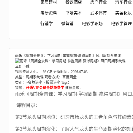
家居建材
餐饮酒店
房产行业
汽车行业
考研资料
书法美术
武术体育
美容化妆
行销学
微营销
电影学职场
电影学管理
雨禾《周期全景课：学习周期·掌握周期·赢得周期》风口周期系统课
立即下载
视频资源大小：1.66 GB
更新时间：2026-07-03
类型：周期系统课
观看方式：百度网盘
类别：>
名师讲座
>
股票讲座
Tags：
提醒：
开通VIP会员全站免费学
推荐星级：
雨禾《周期全景课：学习周期·掌握周期·赢得周期》风
课程目录：
第2节龙头周期地位：研习市场龙头的王者角色与其缔造的
第3节龙头周期演化：了解人气龙头的生命周期演化的规律