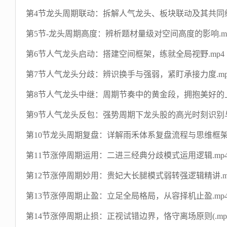
第4节龙头周期联动：拆解人气龙头、板块联动及其共同缔
第5节-龙头周期高度：辨析题材量级对空间高度的影响.m
第6节人气龙头启动：搭建空间框架，练就全局视野.mp4
第7节人气龙头分歧：辨识换手与强弱，紧盯承接力度.mp
第8节人气龙头中继：周期节奏中的黄金段，拥抱美好的上
第9节人气龙头反包：强势周期下龙头股的高光时刻识别与
第10节龙头周期复盘：详解雨禾体系复盘流程与思维框架.
第11节涨停周期运用：二进三经典分歧模式运用逻辑.mp
第12节涨停周期妙用：贵妃大长腿模式弱转强逻辑精讲.mp4
第13节涨停周期止盈：立足全局格局，从容择机止盈.mp4.
第14节涨停周期止损：正视试错边界，恪守离场原则(.mp4