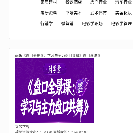
家居建材
餐饮酒店
房产行业
汽车行业
考研资料
书法美术
武术体育
美容化妆
行销学
微营销
电影学职场
电影学管理
雨禾《盘口全景课：学习与主力盘口共舞》盘口系统课
立即下载
视频资源大小：1.64 GB
更新时间：2026-07-02