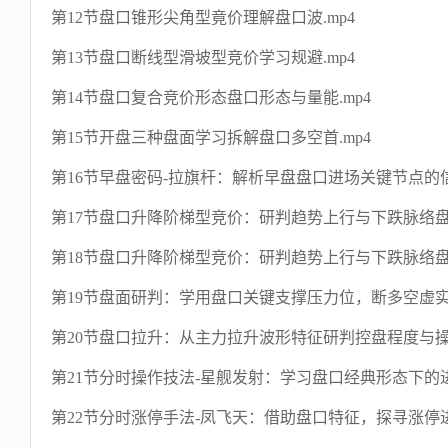
第12节盘口锥形尖角型竟价理解盘口波.mp4
第13节盘口断线型滑坡型竞价学习规避.mp4
第14节盘口复合竞价形态盘口形态与量能.mp4
第15节开盘三种盘面学习拆解盘口多空首.mp4
第16节早盘密码-拉旗杆：解析早盘盘口进场关键节点的信
第17节盘口升降阶梯型竞价：研判趋势上行与下跌脉络盘
第18节盘口升降阶梯型竞价：研判趋势上行与下跌脉络盘口
第19节盘面研判：学用盘口关键支撑压力位，断多空虚实.
第20节盘口拉升：从主力拉升波形特征研判控盘程度与操盘
第21节分时操作技法-星舰发射：学习盘口经典形态下的进
第22节分时涨停手法-凤飞天：借助盘口特征，探寻涨停进