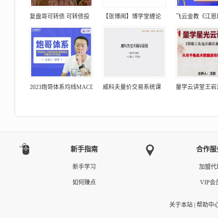
复盘哥可转债 可转债投
【张博闻】博学堂缠论
飞云金教《江恩
2023炮哥体系均线MACD
威科夫量价交易系统课
量学云讲堂王岩
新手指南
合作服
新手学习
加盟代
如何赚点
VIP会
关于本站
|
帮助中