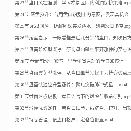
第23节盘口风控准则：学习模糊区间的利润保护策略.mp
第24节-尾盘拉升：善用盘口识别主力意图，发现真机会与
第25节 尾盘回落：拆解尾盘突发跳水，研判次日多空.mp
第26节尾盘启示：一眼看懂最后几分钟的盘口，知次日方向-
第27节盘面阶梯型涨停：研习盘口跳空平开涨停的买点识别
第28节 盘面斜坡型涨停：早盘午间启动的盘口涨停信号.m
第29节盘面震荡型涨停：从盘口细节发掘主力博弈买点.m
第30节盘面快速拉升型涨停：聚焦突破脉冲式盘口.mp4
第31节盘面烂板破板：盘口语言下的风险与收益研判.mp
第32节涨停优劣定性：看盘口细节，辩洗盘、拉升、出货信
第33节持仓管理：依盘口格局，定仓位配置.mp4