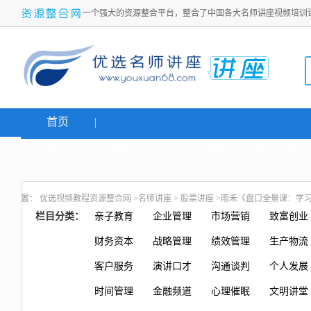
一个强大的资源整合平台，整合了中国各大名师讲座视频培训
首页
名师讲座
网络创业
炒股课程
生活老师
置：
优选视频教程资源整合网
>
名师讲座
>
股票讲座
>雨禾《盘口全景课：学
栏目分类：
亲子教育
企业管理
市场营销
致富创业
财务资本
战略管理
绩效管理
生产物流
客户服务
演讲口才
沟通谈判
个人发展
时间管理
金融频道
心理催眠
文明讲堂