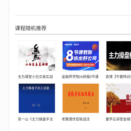
课程随机推荐
无为课堂小白交易实战
金融界学院Hi研报8节课
袁博【牛散特训
张一山《主力操盘手法
老路潜伏低吸战法
量学云讲堂金城