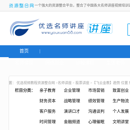
一个强大的资源整合平台，整合了中国各大名师讲座视频培训
首页
名师讲座
网络创业
炒股课程
生活老师
置：
优选视频教程资源整合网
>
名师讲座
>
股票讲座
>【飞云金教】趋势 位置
栏目分类：
亲子教育
企业管理
市场营销
致富创业
财务资本
战略管理
绩效管理
生产物流
客户服务
演讲口才
沟通谈判
个人发展
时间管理
金融频道
心理催眠
文明讲堂