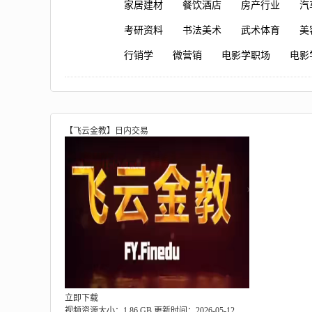
家居建材
餐饮酒店
房产行业
汽
考研资料
书法美术
武术体育
美
行销学
微营销
电影学职场
电影
【飞云金教】日内交易
立即下载
视频资源大小：1.86 GB
更新时间：2026-05-12