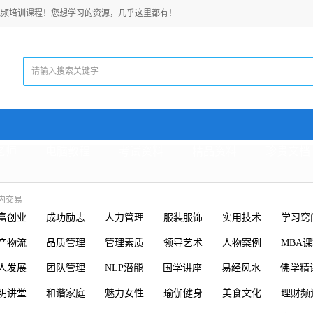
视频培训课程！您想学习的资源，几乎这里都有！
老师
电脑教程
考试资料
精品资料
珍贵文档
内交易
富创业
成功励志
人力管理
服装服饰
实用技术
学习窍
产物流
品质管理
管理素质
领导艺术
人物案例
MBA
人发展
团队管理
NLP潜能
国学讲座
易经风水
佛学精
明讲堂
和谐家庭
魅力女性
瑜伽健身
美食文化
理财频