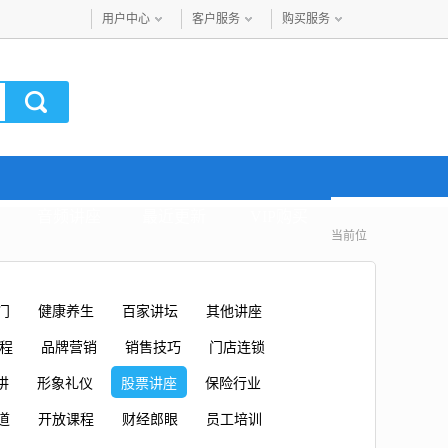
用户中心
客户服务
购买服务
音频讲座
最近更新
VIP购买
当前位
门
健康养生
百家讲坛
其他讲座
课程
品牌营销
销售技巧
门店连锁
讲
形象礼仪
股票讲座
保险行业
道
开放课程
财经郎眼
员工培训