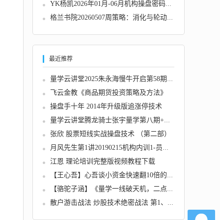
YK杨凯2026年01月-06月机构操盘密码操盘策略提...
格兰书院20260507周策略：消化与轮动 1视频
最近推荐
量学云讲堂2025朱永海慢牛开启第58期视频课程...
飞云金教《商品期货投资策略及方法》
操盘手十年 2014年升级版追涨停技术
量学云讲堂腾龙骑士张宇量学第八期+张宇段位课...
张欣 股票短线实战操盘技术 （第二部）
月风先生第1讲20190215机构内训1-员工新版讲义...
江恩 理论培训完整版视频教程下载
【王心吾】心吾谈小资金快速翻10倍的炒股实战...
【骆驼子涵】《量学一线破天机，二点定乾坤的...
散户游击战法 炒股技术绝密战法 第1、2、3版...