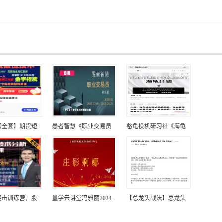
【全套】期货短
愚者智慧《职业交易员
憨龟投机研习社《海龟
突击训练营，股
量学云讲堂冯雅丽2024
【总龙头战法】总龙头