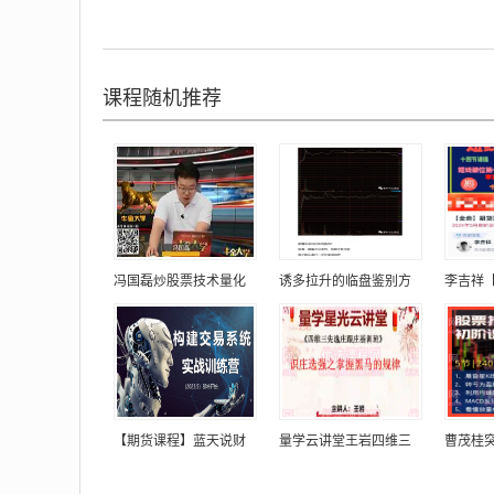
课程随机推荐
冯国磊炒股票技术量化
诱多拉升的临盘鉴别方
李吉祥
【期货课程】蓝天说财
量学云讲堂王岩四维三
曹茂桂