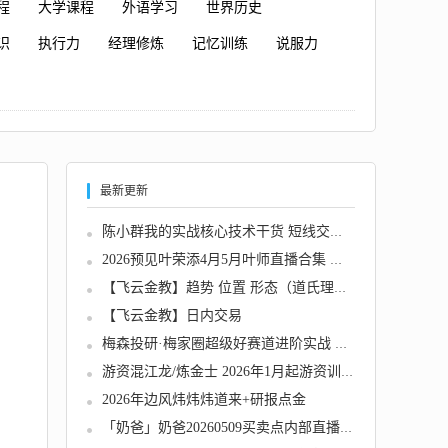
程
大学课程
外语学习
世界历史
识
执行力
经理修炼
记忆训练
说服力
最新更新
陈小群我的实战核心技术干货 短线交易PDF文章...
2026预见叶荣添4月5月叶师直播合集 市场分析趋...
【飞云金教】趋势 位置 形态（道氏理论核心技...
【飞云金教】日内交易
梅森投研·梅家圈超级好赛道进阶实战 视频＋文...
游资混江龙/炼金士 2026年1月起游资训练营 龙...
2026年边风炜炜炜道来+研报点金
「奶爸」奶爸20260509买卖点内部直播视频