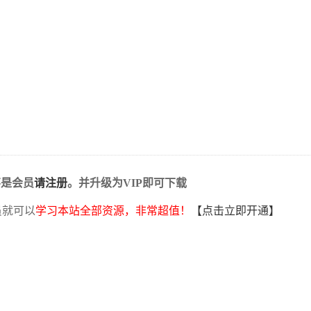
不是会员
请注册
。并升级为VIP即可下载
员就可以
学习本站全部资源，非常超值！
【点击立即开通】