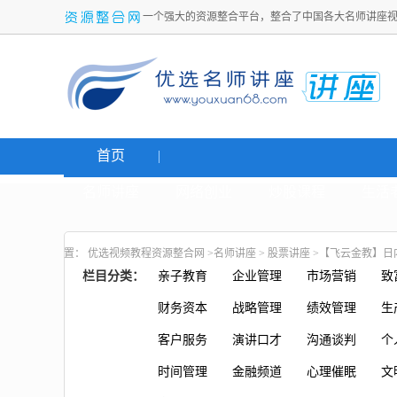
一个强大的资源整合平台，整合了中国各大名师讲座
首页
名师讲座
网络创业
炒股课程
生活
置：
优选视频教程资源整合网
>
名师讲座
>
股票讲座
>【飞云金教】日
栏目分类：
亲子教育
企业管理
市场营销
致
财务资本
战略管理
绩效管理
生
客户服务
演讲口才
沟通谈判
个
时间管理
金融频道
心理催眠
文