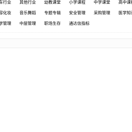
车行业
其他行业
幼教课堂
小学课程
中学课堂
高中课
容化妆
音乐舞蹈
专题专辑
安全管理
采购管理
医学知
学管理
中层管理
职场生存
通达信指标