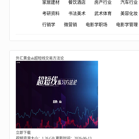
家居建材
餐饮酒店
房产行业
汽车行业
考研资料
书法美术
武术体育
美容化妆
行销学
微营销
电影学职场
电影学管理
外汇黄金ak超短线交易方法论
立即下载
视频资源大小：1.26 GB
更新时间：2026-06-13