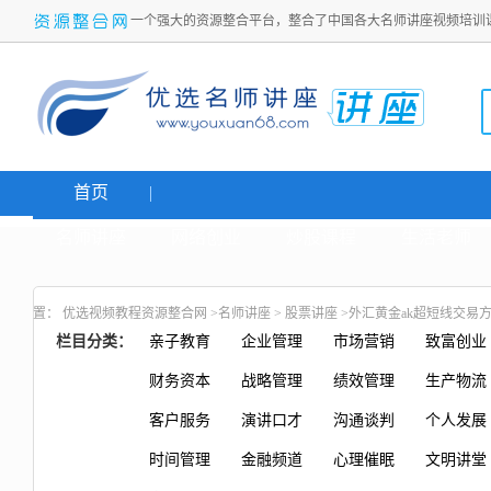
一个强大的资源整合平台，整合了中国各大名师讲座视频培训
首页
名师讲座
网络创业
炒股课程
生活老师
置：
优选视频教程资源整合网
>
名师讲座
>
股票讲座
>外汇黄金ak超短线交易
栏目分类：
亲子教育
企业管理
市场营销
致富创业
财务资本
战略管理
绩效管理
生产物流
客户服务
演讲口才
沟通谈判
个人发展
时间管理
金融频道
心理催眠
文明讲堂