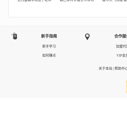
无为金融学院橙子老师
跟巴菲特学看上市公司
股市天气预报 
新手指南
合作服
新手学习
加盟代
如何赚点
VIP会
关于本站
|
帮助中