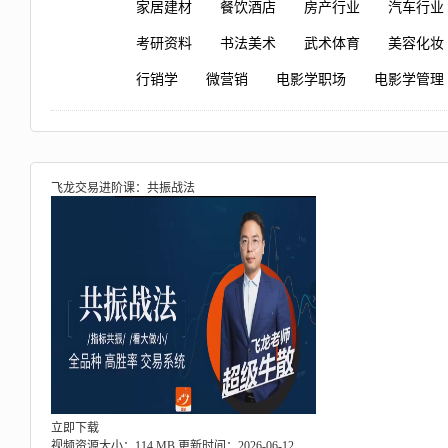
家居建材
餐饮酒店
房产行业
汽车行业
考研资料
书法美术
武术体育
美容化妆
行销学
微营销
电影学职场
电影学管理
飞龙交易进阶课：共振战法
立即下载
视频资源大小：114 MB
更新时间：2026-06-12