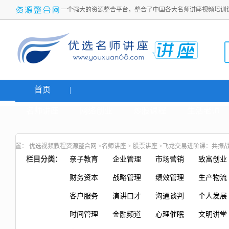
一个强大的资源整合平台，整合了中国各大名师讲座视频培训
首页
名师讲座
网络创业
炒股课程
生活老师
置：
优选视频教程资源整合网
>
名师讲座
>
股票讲座
>飞龙交易进阶课：共振
栏目分类：
亲子教育
企业管理
市场营销
致富创业
财务资本
战略管理
绩效管理
生产物流
客户服务
演讲口才
沟通谈判
个人发展
时间管理
金融频道
心理催眠
文明讲堂