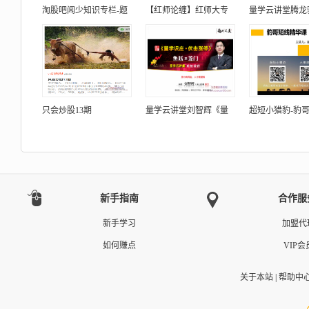
淘股吧闻少知识专栏-题
【红师论缠】红师大专
量学云讲堂腾龙
只会炒股13期
量学云讲堂刘智辉《量
超短小猎豹-豹
新手指南
合作服
新手学习
加盟代
如何赚点
VIP会
关于本站
|
帮助中