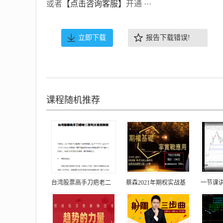
或者
【点击咨询客服】
开通 ···
立即下载
报告下载错误!
课程随机推荐
台湾股票高手刀疤老二
蔡森2021年期权实战基
一节课