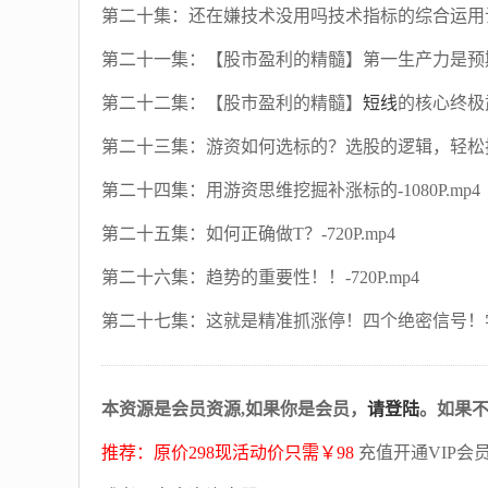
第二十集：还在嫌技术没用吗技术指标的综合运用让成功
第二十一集：【股市盈利的精髓】第一生产力是预期差-1
第二十二集：【股市盈利的精髓】
短线
的核心终极武
第二十三集：游资如何选标的？选股的逻辑，轻松抓妖股
第二十四集：用游资思维挖掘补涨标的-1080P.mp4
第二十五集：如何正确做T？-720P.mp4
第二十六集：趋势的重要性！！-720P.mp4
第二十七集：这就是精准抓涨停！四个绝密信号！学会一
本资源是会员资源,如果你是会员，
请登陆
。如果
推荐：原价298现活动价只需￥98
充值开通VIP会