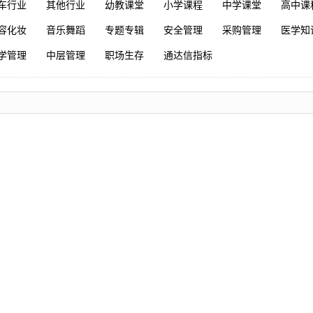
车行业
其他行业
幼教课堂
小学课程
中学课堂
高中课
容化妆
音乐舞蹈
专题专辑
安全管理
采购管理
医学知
学管理
中层管理
职场生存
通达信指标