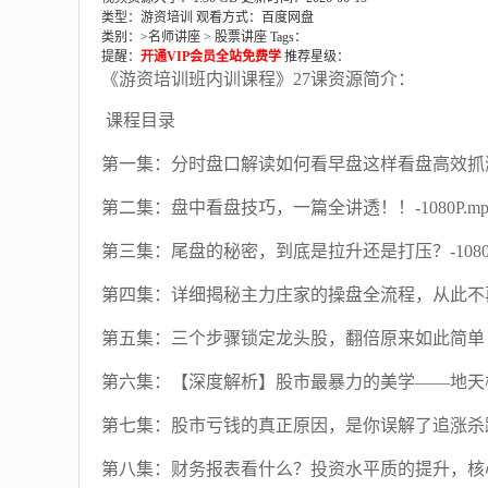
类型：游资培训
观看方式：百度网盘
类别：>
名师讲座
>
股票讲座
Tags：
提醒：
开通VIP会员全站免费学
推荐星级：
《游资培训班内训课程》27课资源简介：
课程目录
第一集：分时盘口解读如何看早盘这样看盘高效抓涨停-1
第二集：盘中看盘技巧，一篇全讲透！！-1080P.mp
第三集：尾盘的秘密，到底是拉升还是打压？-1080P
第四集：详细揭秘主力庄家的操盘全流程，从此不再被套
第五集：三个步骤锁定龙头股，翻倍原来如此简单！-72
第六集：【深度解析】股市最暴力的美学——地天板-10
第七集：股市亏钱的真正原因，是你误解了追涨杀跌！追
第八集：财务报表看什么？投资水平质的提升，核心就是