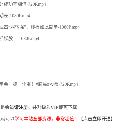
率翻倍-720P.mp4
080P.mp4
器“弱转强”，秒板如此简单-1080P.mp4
！-1080P.mp4
抓一个准！#股民#股票-720P.mp4
不是会员
请注册
。并升级为VIP即可下载
员就可以
学习本站全部资源，非常超值！
【点击立即开通】