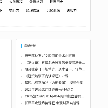
程
大学课程
外语学习
世界历史
识
执行力
经理修炼
记忆训练
说服力
最新更新
神光陈林罗兴文股海炼金术小班课
【复盘哥】看懂龙头股复盘哥交易决策室交易系...
期货咏春【市场博弈，道术合一，守静归朴】主...
《游资培训班内训课程》27课
超短小纯杰2026（内部专属） 视频合集
2026年边风炜炜炜道来+研报点金
YK杨凯2026年01月-06月机构操盘密码操盘策略提...
任泽平宏观趋势课程 宏观财富实战课 会员内部...