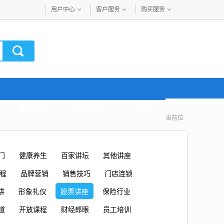
用户中心
客户服务
购买服务
音频讲座
最近更新
VIP购买
当前位
门
健康养生
百家讲坛
其他讲座
课程
品牌营销
销售技巧
门店连锁
讲
形象礼仪
股票讲座
保险行业
道
开放课程
财经郎眼
员工培训