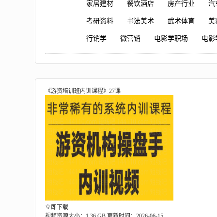
家居建材
餐饮酒店
房产行业
汽
考研资料
书法美术
武术体育
美
行销学
微营销
电影学职场
电影
《游资培训班内训课程》27课
立即下载
视频资源大小：1.36 GB
更新时间：2026-06-15