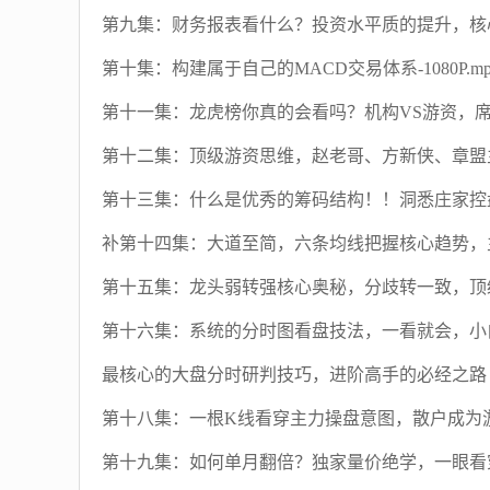
第九集：财务报表看什么？投资水平质的提升，核心就是
第十集：构建属于自己的MACD交易体系-1080P.mp
第十一集：龙虎榜你真的会看吗？机构VS游资，席位的真
第十二集：顶级游资思维，赵老哥、方新侠、章盟主操盘
第十三集：什么是优秀的筹码结构！！洞悉庄家控盘手段
补第十四集：大道至简，六条均线把握核心趋势，主力游
第十五集：龙头弱转强核心奥秘，分歧转一致，顶
第十六集：系统的分时图看盘技法，一看就会，小白秒变
最核心的大盘分时研判技巧，进阶高手的必经之路！-72
第十八集：一根K线看穿主力操盘意图，散户成为游资的
第十九集：如何单月翻倍？独家量价绝学，一眼看穿主力