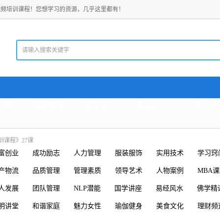
视频培训课程！您想学习的资源，几乎这里都有！
老师
电脑教程
考试资料
精品资料
珍贵文档
训课程》27课
富创业
成功励志
人力管理
服装服饰
实用技术
学习窍
产物流
品质管理
管理素质
领导艺术
人物案例
MBA
人发展
团队管理
NLP潜能
国学讲座
易经风水
佛学精
明讲堂
和谐家庭
魅力女性
瑜伽健身
美食文化
理财频