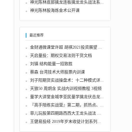
神光陈林底部擒龙连板擒龙龙头战法系统课+指标...
神光陈林股海炼金术公开课
最近推荐
金财通微课堂许超 胡祺2021投资展望 共10视频...
天启量投：期权交易法则干货文档
刘镇 结构能量一招致胜
蔡森 台湾技术大师股票内训课
刘子阳期货实战操盘术：十二种模式详解——顶...
天狼50 周炯含 实战内训视频教程 3视频
量学大讲堂金城李亚民量学擒龙伏击龙头第37期...
『高手陪练实战营』第二期，抓热点、解大势、...
菲儿玩股第四期路西西大王龙头战法 用最实战的...
王健易投经 2019年岁末收徒计划系列课5讲