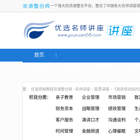
一个强大的资源整合平台，整合了中国各大名师讲座
首页
名师讲座
网络创业
炒股课程
生活
置：
优选视频教程资源整合网
>
名师讲座
>
股票讲座
>《游资培训班内
栏目分类：
亲子教育
企业管理
市场营销
致
财务资本
战略管理
绩效管理
生
客户服务
演讲口才
沟通谈判
个
时间管理
金融频道
心理催眠
文