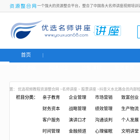
一个强大的资源整合平台，整合了中国各大名师讲座视频培训
首页
名师讲座
网络创业
炒股课程
生活老师
置：
优选视频教程资源整合网
>
名师讲座
>
股票讲座
>抖音义水北路会员内部短
栏目分类：
亲子教育
企业管理
市场营销
致富创业
财务资本
战略管理
绩效管理
生产物流
客户服务
演讲口才
沟通谈判
个人发展
时间管理
金融频道
心理催眠
文明讲堂