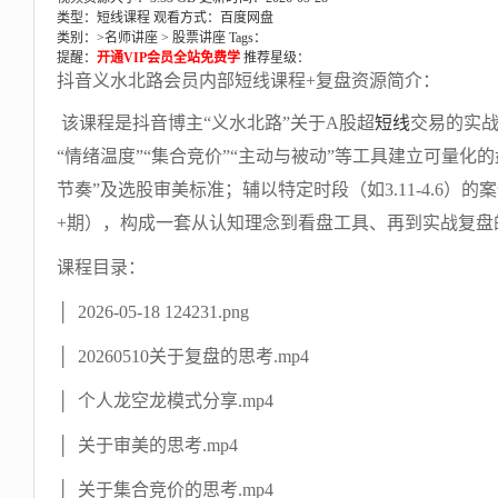
类型：短线课程
观看方式：百度网盘
类别：>
名师讲座
>
股票讲座
Tags：
提醒：
开通VIP会员全站免费学
推荐星级：
抖音义水北路会员内部短线课程+复盘资源简介：
该课程是抖音博主“义水北路”关于A股超
短线
交易的实
“情绪温度”“集合竞价”“主动与被动”等工具建立可量化
节奏”及选股审美标准；辅以特定时段（如3.11-4.6）的
+期），构成一套从认知理念到看盘工具、再到实战复盘
课程目录：
│ 2026-05-18 124231.png
│ 20260510关于复盘的思考.mp4
│ 个人龙空龙模式分享.mp4
│ 关于审美的思考.mp4
│ 关于集合竞价的思考.mp4