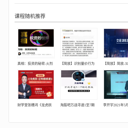
课程随机推荐
真相：投资的秘密-火烈
【简放】识别量价行为
【简放】简放-3
财学堂张穗鸿《龙虎跃
淘股吧万战寻道1至7期
李开宇2021年