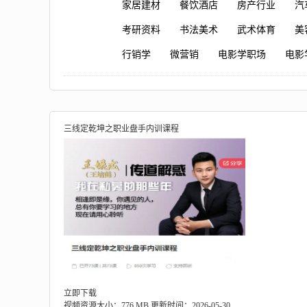
家居建材
餐饮酒店
房产行业
汽
考研资料
书法美术
武术体育
美
行销学
微营销
电影学职场
电影
三线定乾坤之职业盘手内训课程
立即下载
视频资源大小：776 MB
更新时间：2026-05-30