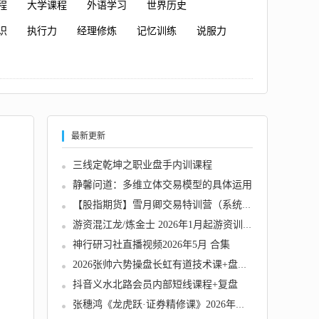
程
大学课程
外语学习
世界历史
识
执行力
经理修炼
记忆训练
说服力
最新更新
三线定乾坤之职业盘手内训课程
静馨问道：多维立体交易模型的具体运用
【股指期货】雪月卿交易特训营（系统偏），操...
游资混江龙/炼金士 2026年1月起游资训练营 龙...
神行研习社直播视频2026年5月 合集
2026张帅六势操盘长虹有道技术课+盘后解盘视频...
抖音义水北路会员内部短线课程+复盘
张穗鸿《龙虎跃·证券精修课》2026年小班课（...