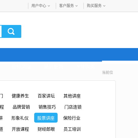
用户中心
客户服务
购买服务
音频讲座
最近更新
VIP购买
当前位
门
健康养生
百家讲坛
其他讲座
课程
品牌营销
销售技巧
门店连锁
讲
形象礼仪
股票讲座
保险行业
道
开放课程
财经郎眼
员工培训