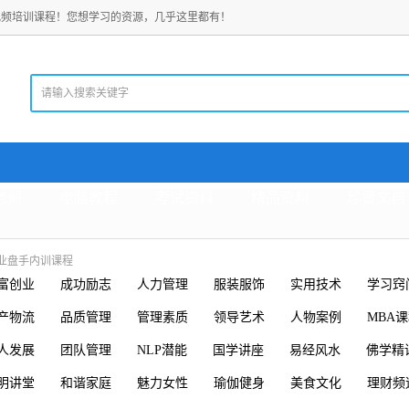
视频培训课程！您想学习的资源，几乎这里都有！
老师
电脑教程
考试资料
精品资料
珍贵文档
业盘手内训课程
富创业
成功励志
人力管理
服装服饰
实用技术
学习窍
产物流
品质管理
管理素质
领导艺术
人物案例
MBA
人发展
团队管理
NLP潜能
国学讲座
易经风水
佛学精
明讲堂
和谐家庭
魅力女性
瑜伽健身
美食文化
理财频