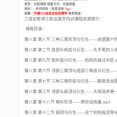
类型：炒股课程
观看方式：百度网盘
类别：>
名师讲座
>
股票讲座
Tags：
提醒：
开通VIP会员全站免费学
推荐星级：
三线定乾坤之职业盘手内训课程资源简介：
课程目录：
第八章 第八节 三种三角形顶与衍生——迷惑散户的招
第八章 第二节 底部头肩底与衍生——大手笔的入场
第八章 第九节 楔形底与衍生——机构也做过木匠.m
第八章 第六节 顶部三尊顶与底部三尊底与衍生——
第八章 第七节 三种三角形底与衍生——都是资金惹的
第八章 第三节 顶部头肩顶与衍生——大佬逃命第一刻
第八章 第十八节 喇叭形顶——憋你没商量.mp4
第八章 第十二节 锅顶与衍生——这个机构拖泥带水.