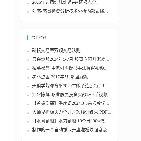
2026年边风炜炜炜道来+研报点金
刘杰-杰哥投资分析技术分析内部录播课视频 共...
最近推荐
耕耘交易室双顺交易法则
只会炒股2024年5-7月 股哥向阳升涨夏季班视频...
私募操盘 主流机构操盘手法解密视频教程
老马点金 2017年5月解盘视频
天狼学院邓育平2020牛贩子选股特训班第二期
汇盈陈辉-职业股民投资实战班 7节视频
【首板浩哥】季度课2024.3-5首板教学小密圈答...
大师兄抓板火力全开之短线训练营 PDF文档
【水哥割股】水刀割股 10个月100w做到900w交割...
制作的一个自动抓取开盘啦板块强度及个股的页...