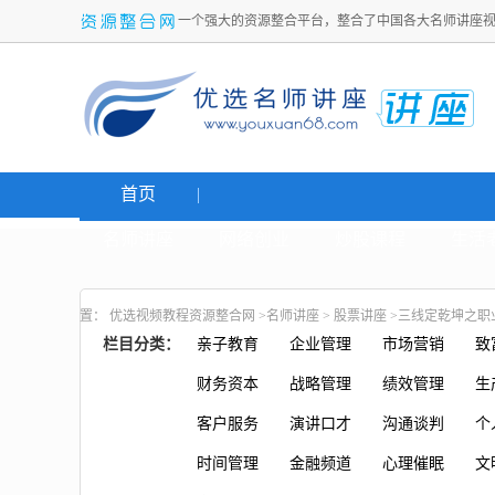
一个强大的资源整合平台，整合了中国各大名师讲座
首页
名师讲座
网络创业
炒股课程
生活
置：
优选视频教程资源整合网
>
名师讲座
>
股票讲座
>三线定乾坤之职
栏目分类：
亲子教育
企业管理
市场营销
致
财务资本
战略管理
绩效管理
生
客户服务
演讲口才
沟通谈判
个
时间管理
金融频道
心理催眠
文