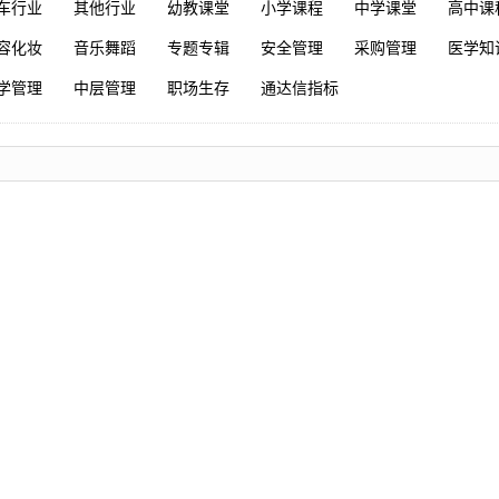
车行业
其他行业
幼教课堂
小学课程
中学课堂
高中课
容化妆
音乐舞蹈
专题专辑
安全管理
采购管理
医学知
学管理
中层管理
职场生存
通达信指标