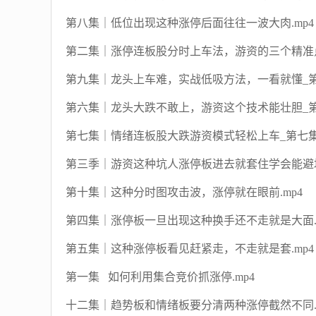
第八集｜低位出现这种涨停后面往往一波大肉.mp4
第二集｜涨停连板股分时上车法，游资的三个精准点
第九集｜龙头上车难，实战低吸方法，一看就懂_第九
第六集｜龙头大跌不敢上，游资这个技术能壮胆_第六
第七集｜情绪连板股大跌游资模式轻松上车_第七集.
第三季｜游资这种坑人涨停板进去就套住学会能避坑
第十集｜这种分时图攻击波，涨停就在眼前.mp4
第四集｜涨停板一旦出现这种换手还不走就是大面.m
第五集｜这种涨停板看见赶紧走，不走就是套.mp4
第一集 如何利用集合竞价抓涨停.mp4
十二集｜趋势板和情绪板要分清两种涨停截然不同.m