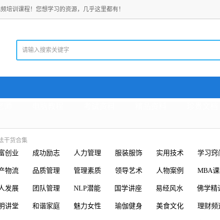
视频培训课程！您想学习的资源，几乎这里都有！
老师
电脑教程
考试资料
精品资料
珍贵文档
法干货合集
富创业
成功励志
人力管理
服装服饰
实用技术
学习窍
产物流
品质管理
管理素质
领导艺术
人物案例
MBA
人发展
团队管理
NLP潜能
国学讲座
易经风水
佛学精
明讲堂
和谐家庭
魅力女性
瑜伽健身
美食文化
理财频