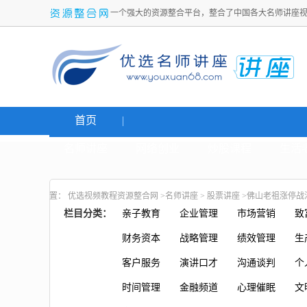
一个强大的资源整合平台，整合了中国各大名师讲座
首页
名师讲座
网络创业
炒股课程
生活
置：
优选视频教程资源整合网
>
名师讲座
>
股票讲座
>佛山老祖涨停战
栏目分类：
亲子教育
企业管理
市场营销
致
财务资本
战略管理
绩效管理
生
客户服务
演讲口才
沟通谈判
个
时间管理
金融频道
心理催眠
文