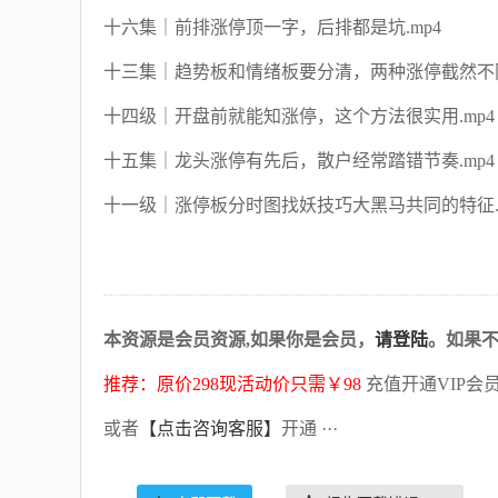
十六集｜前排涨停顶一字，后排都是坑.mp4
十三集｜趋势板和情绪板要分清，两种涨停截然不同
十四级｜开盘前就能知涨停，这个方法很实用.mp4
十五集｜龙头涨停有先后，散户经常踏错节奏.mp4
十一级｜涨停板分时图找妖技巧大黑马共同的特征.m
本资源是会员资源,如果你是会员，
请登陆
。如果
推荐：原价298现活动价只需￥98
充值开通VIP会
或者
【点击咨询客服】
开通 ···