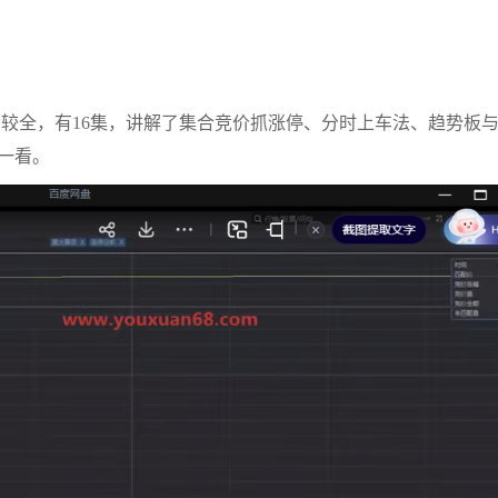
较全，有16集，讲解了集合竞价抓涨停、分时上车法、趋势板
一看。