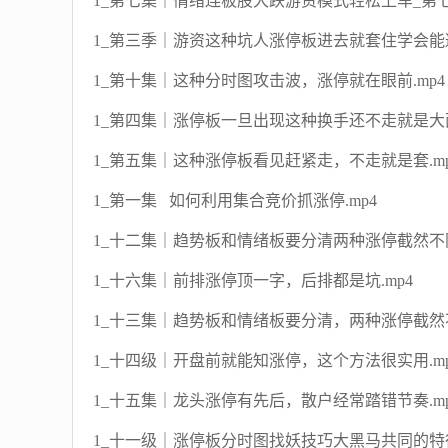
1_第七集｜情绪连板股大跌游资模式轻松上车_第七集
1_第三季｜游资这种坑人涨停板进去就套住学会能避
1_第十集｜这种分时图攻击波，涨停就在眼前.mp4
1_第四集｜涨停板一旦出现这种换手还不走就是大面
1_第五集｜这种涨停板看见赶紧走，不走就是套.mp
1_第一集 如何利用集合竞价抓涨停.mp4
1_十二集｜趋势板和情绪板要分清两种涨停截然不同
1_十六集｜前排涨停顶一字，后排都是坑.mp4
1_十三集｜趋势板和情绪板要分清，两种涨停截然不
1_十四级｜开盘前就能知涨停，这个方法很实用.mp
1_十五集｜龙头涨停有先后，散户经常踏错节奏.mp
1_十一级｜涨停板分时图找妖技巧大黑马共同的特征