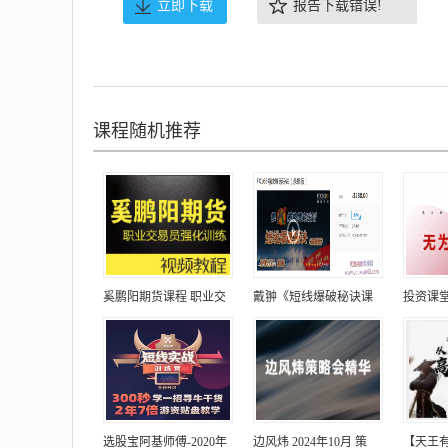
立即下载
报告下载错误!
课程随机推荐
奚鹏阳期货课程 职业交
戴翀《短线爆破秘诀课
投资课
选股宝阿基师傅-2020年
边风炜 2024年10月 策
【天王