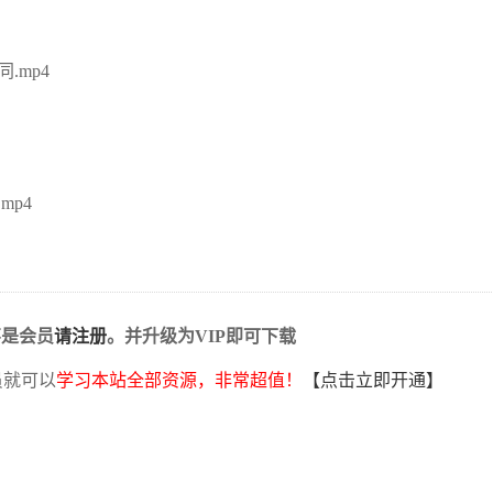
.mp4
p4
不是会员
请注册
。并升级为VIP即可下载
员就可以
学习本站全部资源，非常超值！
【点击立即开通】