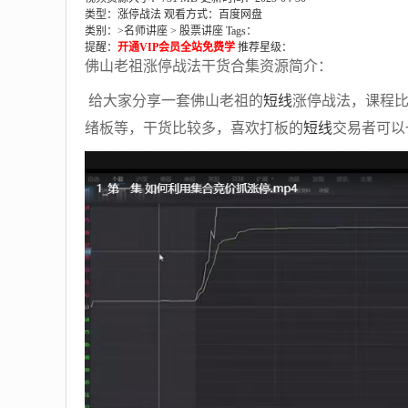
类型：涨停战法
观看方式：百度网盘
类别：>
名师讲座
>
股票讲座
Tags：
提醒：
开通VIP会员全站免费学
推荐星级：
佛山老祖涨停战法干货合集资源简介：
给大家分享一套佛山老祖的
短线
涨停战法，课程比
绪板等，干货比较多，喜欢打板的
短线
交易者可以