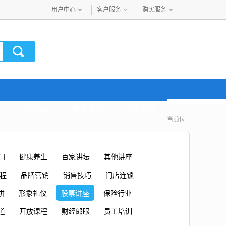
用户中心
客户服务
购买服务
音频讲座
最近更新
VIP购买
当前位
门
健康养生
百家讲坛
其他讲座
课程
品牌营销
销售技巧
门店连锁
讲
形象礼仪
股票讲座
保险行业
道
开放课程
财经郎眼
员工培训