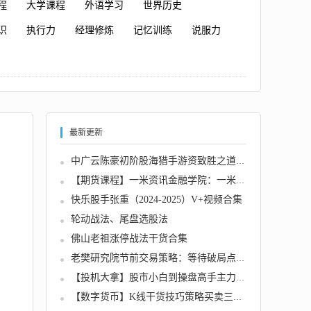
程
大学课程
外语学习
世界历史
识
执行力
经理修炼
记忆训练
说服力
最新更新
中广云陈豪初阶股海猎手游资致胜之道操盘盛典...
【期货课程】一米资讯金融学院：一米先生只讲...
快乐股手张重（2024-2025）V+视频合集
轮动战法、尾盘选股法
佛山老祖涨停战法干货合集
老樊研究院节前交易策略：等待破局点20250427...
【投机大拿】股市小白到操盘高手主力思维训练...
【数字货币】K线干货技巧策略买卖三口诀系列课...