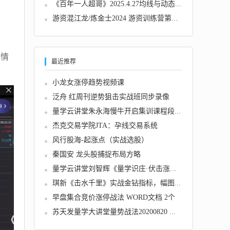
《百年一人超哥》2025.4.27均线与动态百分比 ...
游资混江龙/炼金士2024 游资训练营第六期 龙哥...
与情
最近推荐
小龙女涨停趋势视频课
泛舟 红周刊逆势狙击实战班同步录像
量学云讲堂朱永海慢牛开启集训课程段位课第五...
杰克交易学院JTA：孕线交易系统
风行股海-起涨点（实战选股）
秦国安 龙头股捕捉布局方略
量学云讲堂刘智辉《量学识庄·伏击涨停》43期...
琪新《击水千里》实战金钻指标，幅图、选股、...
早盘集合竞价涨停战法 WORD文档 2个
苏天发量学大讲堂量势战法20200820 下跌途中抓...