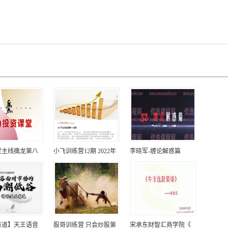
堂主线擒龙第八
小飞训练营12期 2022年
李晓军-缠论解惑篇
有道】天王语音
股哥训练营 只会炒股第
宋承东财智汇商学院《