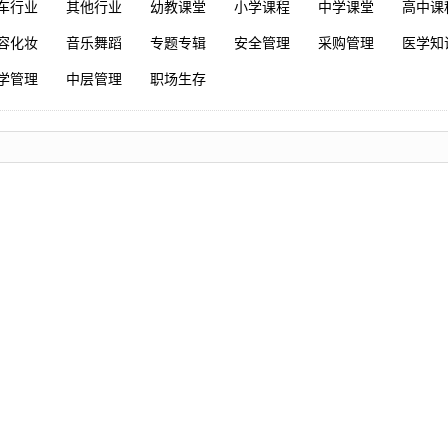
车行业
其他行业
幼教课堂
小学课程
中学课堂
高中课
容化妆
音乐舞蹈
专题专辑
安全管理
采购管理
医学知
学管理
中层管理
职场生存