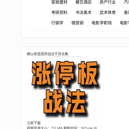
家居建材
餐饮酒店
房产行业
汽
考研资料
书法美术
武术体育
美
行销学
微营销
电影学职场
电影
佛山老祖涨停战法干货合集
立即下载
视频资源大小：731 MB
更新时间：2025-04-30