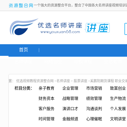
一个强大的资源整合平台，整合了中国各大名师讲座视频培训
首页
名师讲座
网络创业
炒股课程
生活老师
置：
优选视频教程资源整合网
>
名师讲座
>
股票讲座
>奚鹏阳期货课程 职业交
栏目分类：
亲子教育
企业管理
市场营销
致富创业
财务资本
战略管理
绩效管理
生产物流
客户服务
演讲口才
沟通谈判
个人发展
时间管理
金融频道
心理催眠
文明讲堂