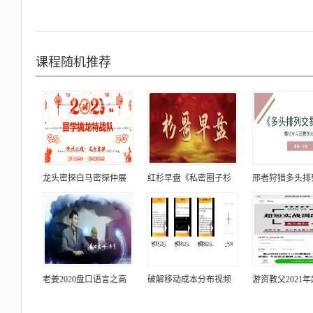
课程随机推荐
龙头密探白马密探仲展
红杉早盘《私密圈子杉
邢者狩猎多头排
老姜2020盘口语言之高
破解移动成本分布视频
游资教父2021