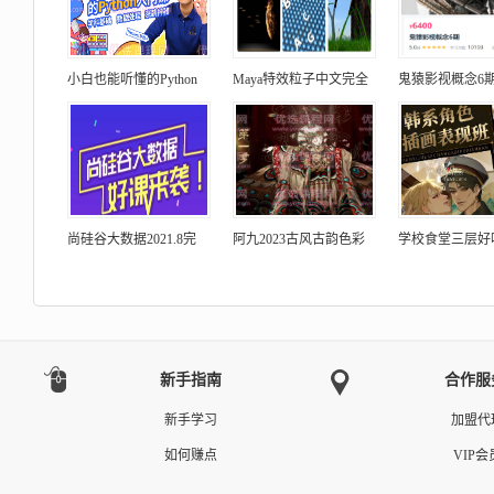
小白也能听懂的Python
Maya特效粒子中文完全
鬼猿影视概念6
尚硅谷大数据2021.8完
阿九2023古风古韵色彩
学校食堂三层好
新手指南
合作服
新手学习
加盟代
如何赚点
VIP会