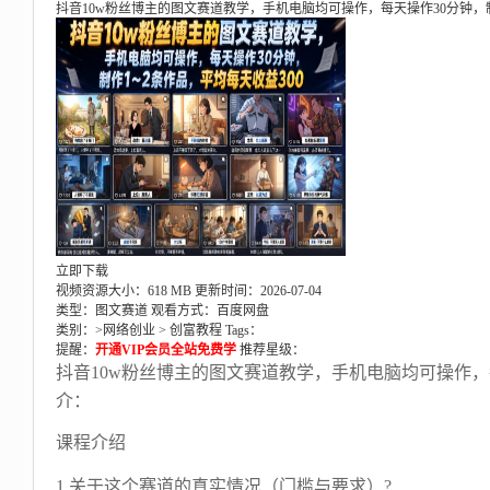
抖音10w粉丝博主的图文赛道教学，手机电脑均可操作，每天操作30分钟，制
立即下载
视频资源大小：618 MB
更新时间：2026-07-04
类型：图文赛道
观看方式：百度网盘
类别：>
网络创业
>
创富教程
Tags：
提醒：
开通VIP会员全站免费学
推荐星级：
抖音10w粉丝博主的图文赛道教学，手机电脑均可操作，每
介：
课程介绍
1.关于这个赛道的真实情况（门槛与要求）?