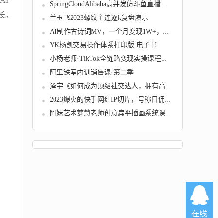
AI
SpringCloudAlibaba高并发仿斗鱼直播平台实战...
长。
兰玉飞2023螺纹主连逐k复盘演示
AI制作古诗词MV，一个月变现1W+，手把手教学【...
YK杨凯交易操作体系打印版 电子书
小杨老师·TikTok全链路变现实操课程，全方位...
阿里铁军内训销售课·第二季
泽宇《如何成为顶级社交达人，拥有高价值人脉...
2023爆火的快手网红IP切片，号称日佣5000＋的...
阿妹艺术梦慧老师创意扁平插画系统课2022年