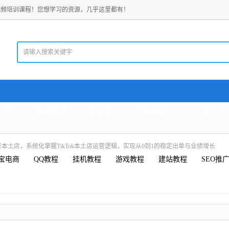
视频培训课程！您想学习的资源，几乎这里都有！
老师
电脑教程
考试资料
精品资料
珍贵文档
东南亚本土店，系统化掌握TikTok本土店运营逻辑，实现从0到1的稳定出单与业绩增长
宝电商
QQ教程
挂机教程
游戏教程
建站教程
SEO推