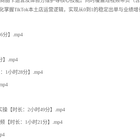
、商品卡运营及体验分维护等核心技能。同时覆盖短视频带货（含
掌握TikTok本土店运营逻辑，实现从0到1的稳定出单与业绩增
分】.mp4
】.mp4
1小时28分】.mp4
p4
实操【时长：2小时49分】.mp4
频【时长：1小时21分】.mp4
p4