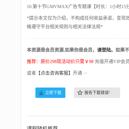
10.第十节GMVMAX广告专题课【时长：1小时15分
*提示本文仅为介绍，不构成任何收益承诺，变现
格遵守平台相关规则与相关法律法规*
本资源是会员资源,如果你是会员，
请登陆
。如果
推荐：原价298现活动价只需￥98
充值开通VIP会
或者
【点击咨询客服】
开通 ···
立即下载
报告下载错误!
课程随机推荐