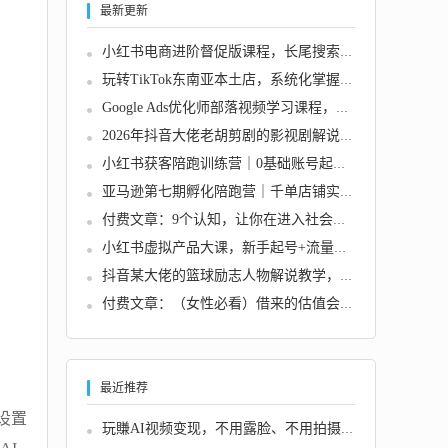
最新更新
小红书电商进阶督促版课程，长尾搜索布局+微付...
玩转TikTok东南亚本土店，系统化掌握TikTok本...
Google Ads优化师部落视频学习课程，从新手入...
2026年抖音大佬老胡剪剧的影视剧解说精选+独家...
小红书获客陪跑训练营｜0基础账号起号+人设搭...
亚马逊第七期孵化陪跑营｜千单店铺实战打法，...
付费文章：9个认知，让你在进入社会后减少被算...
小红书虚拟产品大课，新手起号+流量运营+资质...
抖音某大佬的篮球励志人物解说教学，条条进精...
付费文章：（女性必看）借来的估值会折旧，带...
最近推荐
设置
玩賺AI视频变现，不用露脸、不用拍摄，AI正在...