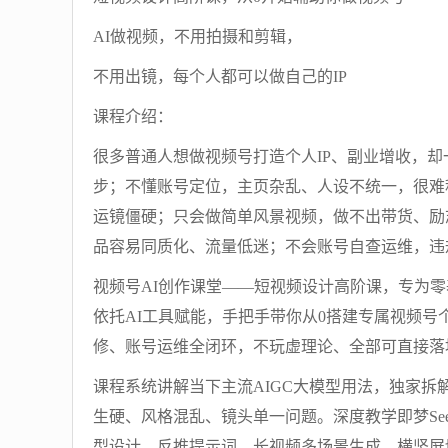
AI做视频，不用拍摄和剪辑，
不用出镜，每个人都可以做自己的IP
课程介绍：
很多普通人想做视频号打造个人IP、副业增收，
步；不懂账号定位，主页杂乱、人设不统一，很难
运镜僵硬；只会做简单风景视频，做不出带货、励
品容易同质化、流量低迷；不会账号自查运维，违
视频号AI创作课堂——短视频设计高阶课，专为
依托AI工具赋能，手把手带你从0搭建专属视频号
修、账号运维全闭环，不玩虚理论、全部可直接落
课程系统讲解当下主流AIGC大模型用法，独家拆
生硬、风格混乱、镜头单一问题。深度教学即梦Seed
型设计、反推提示词、长视频多场景生成、横竖屏