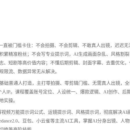
却一直被门槛卡住：不会拍摄、不会剪辑、不敢真人出镜，迟迟无
积累精准粉丝；不会写专业提示词，AI生成画面杂乱、风格割裂
志、短剧等高价值内容；不懂后期剪辑、封面字幕、去重优化，
规限流、数据异常无从解决。
零基础普通人打造，主打零拍摄、零剪辑门槛、无需真人出镜，全
个人IP。课程覆盖账号定位、人设统一、爆款逻辑、AI创作、后
地实操。
解视频万能提示词公式、运镜提示词、风格提示词，彻底解决AI
ance2.0、豆包、小云雀等主流AI工具，掌握AI分身出镜、人
切换等高阶技能。