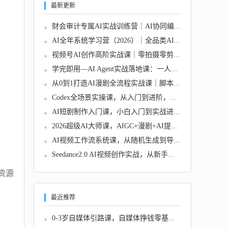
最新更新
财会审计专属AI实战训练营｜AI协同编程+Pytho...
AI全年系统学习营（2026）｜全品类AI工具精通...
视频号AI创作高阶实战课｜零拍摄零剪辑零出镜...
学完即用—AI Agent实战落地课：一人+AI=专业...
从0到1打造AI漫剧全流程实战课｜脚本创作+画面...
Codex全场景实操课，从入门到进阶，自动化办公...
AI短剧制作入门课，小白入门到实战进阶，零起...
2026超级AI大师课，AIGC+漫剧+AI提示词+配套资...
AI视频工作流系统课，从随机生成到导演级控制...
Seedance2.0 AI视频创作实战，从新手到AI导演...
资源
最近推荐
0-3岁自媒体引路课，自媒体挣钱零基础入门，自...