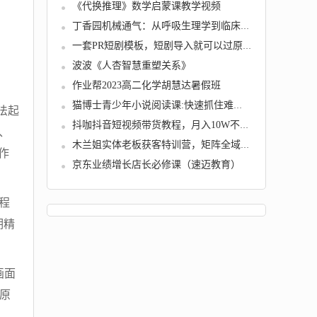
《代换推理》数学启蒙课教学视频
丁香园机械通气：从呼吸生理学到临床操作【共...
一套PR短剧模板，短剧导入就可以过原创，轻轻...
波波《人杏智慧重塑关系》
作业帮2023高二化学胡慧达暑假班
猫博士青少年小说阅读课:快速抓住难点重点
法起
抖咖抖音短视频带货教程，月入10W不是传说!【...
、
木兰姐实体老板获客特训营，矩阵全域获客，破...
作
京东业绩增长店长必修课（速迈教育）
程
期精
画面
物原