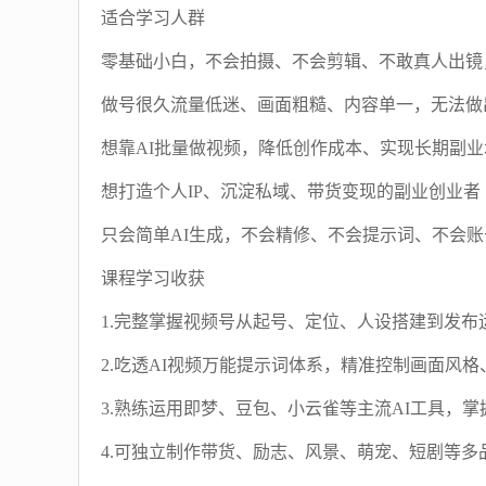
适合学习人群
零基础小白，不会拍摄、不会剪辑、不敢真人出镜
做号很久流量低迷、画面粗糙、内容单一，无法做
想靠AI批量做视频，降低创作成本、实现长期副
想打造个人IP、沉淀私域、带货变现的副业创业者
只会简单AI生成，不会精修、不会提示词、不会账
课程学习收获
1.完整掌握视频号从起号、定位、人设搭建到发布
2.吃透AI视频万能提示词体系，精准控制画面风
3.熟练运用即梦、豆包、小云雀等主流AI工具，
4.可独立制作带货、励志、风景、萌宠、短剧等多