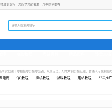
视频培训课程！您想学习的资源，几乎这里都有！
老师
电脑教程
考试资料
精品资料
珍贵文档
作高阶实战课｜零拍摄零剪辑零出镜，从IP定位、AI成片到剪辑运维，普通人专属视频号
宝电商
QQ教程
挂机教程
游戏教程
建站教程
SEO推