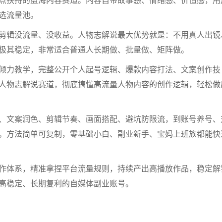
点扶持的蓝海内容赛道。内容自带故事感、情绪感、价值感，用
选流量池。
剪辑没流量、没收益。人物志解说最大优势就是：不用真人出镜
极其稳定，非常适合普通人长期做、批量做、矩阵做。
主倾力教学，完整公开个人起号逻辑、爆款内容打法、文案创作技
人物志解说赛道，彻底搞懂高流量人物内容的创作逻辑，轻松做
、文案润色、剪辑节奏、画面搭配、避坑防限流，到账号养号、
。方法简单可复制，零基础小白、副业新手、宝妈上班族都能快
作体系，精准拿捏平台流量规则，持续产出高播放作品，稳定解
高稳定、长期复利的自媒体副业账号。