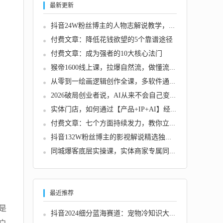
最新更新
抖音24W粉丝博主的人物志解说教学，从内容打磨...
付费文章：降低花钱欲望的5个靠谱途径
付费文章：成为强者的10大核心法门
猴帝1600线上课，拉爆自然流，做懂流量的主播...
从零到一绘画逻辑创作全课，多软件通用绘画技...
2026破局创业者说，AI从来不会自己变成钱，是...
实体门店，如何通过【产品+IP+AI】经营实现门...
付费文章：七个方面持续发力，教你立足现有岗...
抖音132W粉丝博主的影视解说精选独家教学，不...
同城爆客底层实操课，实体商家专属同城流量打...
最近推荐
是
抖音2024细分蓝海赛道：宠物冷知识大全，收益...