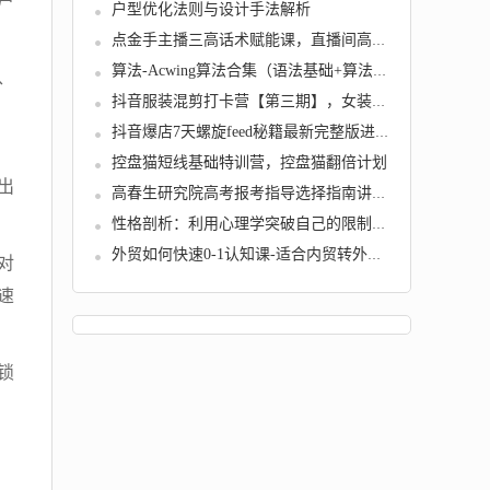
户
户型优化法则与设计手法解析
点金手主播三高话术赋能课，直播间高成交话术...
算法-Acwing算法合集（语法基础+算法基础+算法...
、
抖音服装混剪打卡营【第三期】，女装混剪，月...
抖音爆店7天螺旋feed秘籍最新完整版进阶课程
控盘猫短线基础特训营，控盘猫翻倍计划
出
高春生研究院高考报考指导选择指南讲解视频(9...
性格剖析：利用心理学突破自己的限制重新认识...
外贸如何快速0-1认知课-适合内贸转外贸的老板...
对
速
锁