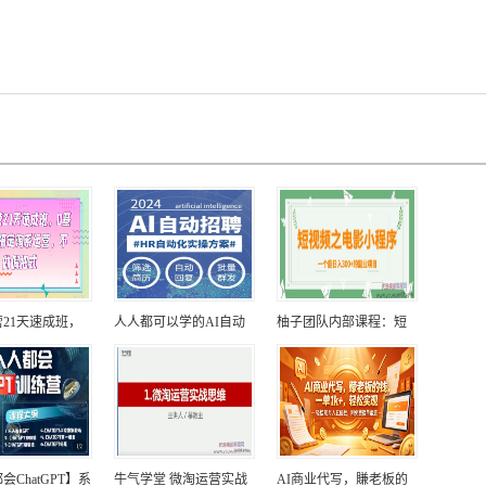
21天速成班，
人人都可以学的AI自动
柚子团队内部课程：短
会ChatGPT】系
牛气学堂 微淘运营实战
AI商业代写，賺老板的