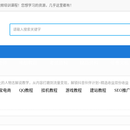
视频培训课程！您想学习的资源，几乎这里都有！
老师
电脑教程
考试资料
精品资料
珍贵文档
博主的人物志解说教学，从内容打磨到流量变现，解锁抖音伙伴计划+精选收益双份收益
宝电商
QQ教程
挂机教程
游戏教程
建站教程
SEO推