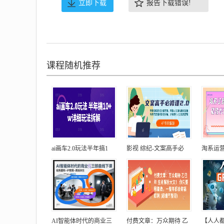
立即下载
报告下载错误!
课程随机推荐
ai画车2.0玩法半年搞1
影视 综纪-文案高手必
淘系运营
AI智能体时代的商业三
付费文章：万众期待 乙
【人人都