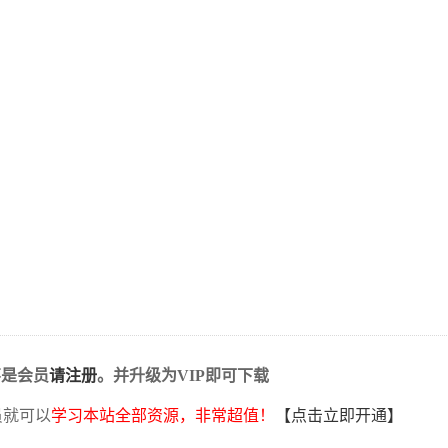
不是会员
请注册
。并升级为VIP即可下载
员就可以
学习本站全部资源，非常超值！
【点击立即开通】