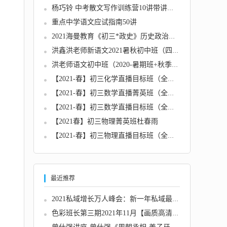
杨巧铃 中考散文写作训练营10讲带讲义完结
重点中学语文应试指南50讲
2021海曼教育《初三*政史》历史政治上下学期
洪鑫洪老师新语文2021暑秋‬初中班（四阶...
洪老师语文初中班（2020-暑期班+秋季班）
【2021-春】初三化学直播目标班（全国版） 陈...
【2021-春】初三数学直播菁英班（全国北师）韩...
【2021-春】初三数学直播目标班（全国版）朱韬...
【2021春】初三物理菁英班杜春雨
【2021-春】初三物理直播目标班（全国版）杜春...
最近推荐
2021私域增长万人峰会：新一年私域最新玩法，...
色彩班长第三期2021年11月【画质高清有笔刷和...