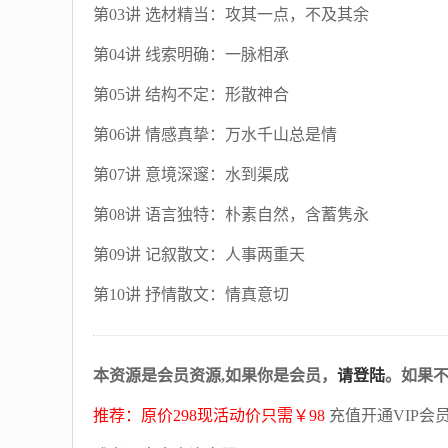
第03讲 选材精当：攻其一点，不及其余
第04讲 线索明确：一脉相承
第05讲 结构不定：形散神合
第06讲 情感真挚：万水千山总是情
第07讲 意境深邃：水到渠成
第08讲 语言独特：朴素自然，含蓄隽永
第09讲 记叙散文：人事两重天
第10讲 抒情散文：情真意切
本资源是会员资源,如果你是会员，
请登陆
。如果
推荐：原价298现活动价只需￥98
充值开通VIP会