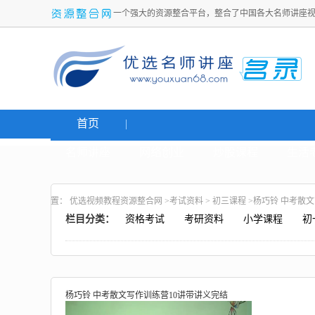
一个强大的资源整合平台，整合了中国各大名师讲座
首页
名师讲座
网络创业
炒股课程
生活
置：
优选视频教程资源整合网
>
考试资料
>
初三课程
>杨巧铃 中考散
栏目分类：
资格考试
考研资料
小学课程
初
杨巧铃 中考散文写作训练营10讲带讲义完结