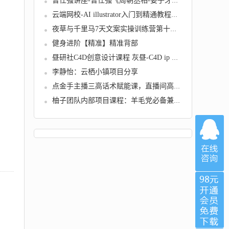
曾仕强讲座-曾仕强《周朝丞相-姜子牙的人生智...
云端网校-AI illustrator入门到精通教程视频
夜草与千里马7天文案实操训练营第十五期
健身进阶【精准】精准背部
昼研社C4D创意设计课程 灰昼-C4D ip 角色绑定...
李静怡：云栖小镇项目分享
点金手主播三高话术赋能课，直播间高成交话术...
柚子团队内部项目课程：羊毛党必备兼职项目，...