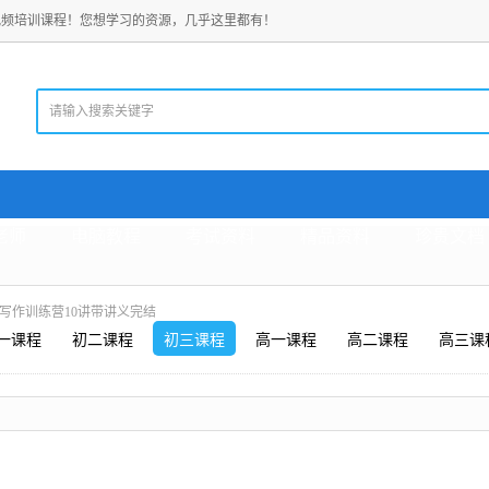
视频培训课程！您想学习的资源，几乎这里都有！
老师
电脑教程
考试资料
精品资料
珍贵文档
文写作训练营10讲带讲义完结
一课程
初二课程
初三课程
高一课程
高二课程
高三课