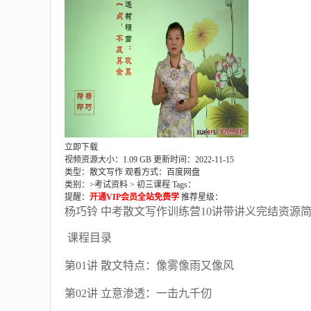
立即下载
视频资源大小：1.09 GB
更新时间：2022-11-15
类型：散文写作
观看方式：百度网盘
类别：>
考试资料
>
初三课程
Tags：
提醒：
开通VIP会员全站免费学
推荐星级：
杨巧铃 中考散文写作训练营10讲带讲义完结资源
课程目录
第01讲 散文特点：像雾像雨又像风
第02讲 立意渗透：一击九千仞