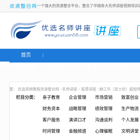
一个强大的资源整合平台，整合了中国各大名师讲座视频培训
首页
名师讲座
网络创业
炒股课程
生活老师
置：
优选视频教程资源整合网
>
名师讲座
>
股票讲座
>赫江华（吴士欣）超短特
栏目分类：
亲子教育
企业管理
市场营销
致富创业
财务资本
战略管理
绩效管理
生产物流
客户服务
演讲口才
沟通谈判
个人发展
时间管理
金融频道
心理催眠
文明讲堂