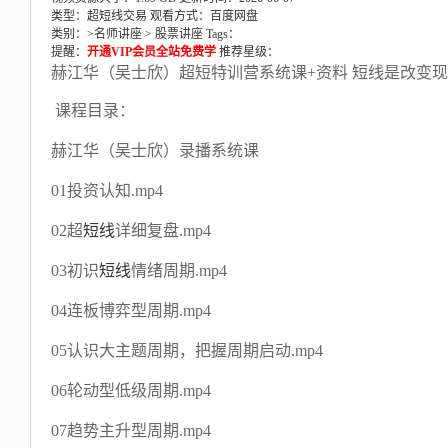
类型：超短线交易
观看方式：百度网盘
类别：>
名师讲座
>
股票讲座
Tags：
提醒：
开通VIP会员全站免费学
推荐星级：
赫江华（吴士欣）超短特训营系统课+资料 短线是改变
课程目录：
赫江华（吴士欣）录播系统课
01投资认知.mp4
02超
短线
详细复盘.mp4
03初识
短线
情绪周期.mp4
04连板博弈型周期.mp4
05认识大主题周期，把握周期启动.mp4
06轮动型低级周期.mp4
07趋势主升型周期.mp4