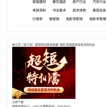
家居建材
餐饮酒店
房产行业
汽车行业
考研资料
书法美术
武术体育
美容化妆
行销学
微营销
电影学职场
电影学管理
赫江华（吴士欣）超短特训营系统课+资料 短线是改变现况的机会
立即下载
视频资源大小：1.69 GB
更新时间：2026-06-07