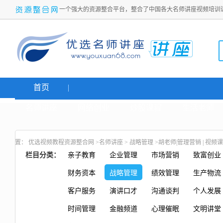
一个强大的资源整合平台，整合了中国各大名师讲座视频培训
首页
名师讲座
网络创业
炒股课程
生活老师
置：
优选视频教程资源整合网
>
名师讲座
>
战略管理
>胡老师|管理营销 | 视
栏目分类：
亲子教育
企业管理
市场营销
致富创业
财务资本
战略管理
绩效管理
生产物流
客户服务
演讲口才
沟通谈判
个人发展
时间管理
金融频道
心理催眠
文明讲堂