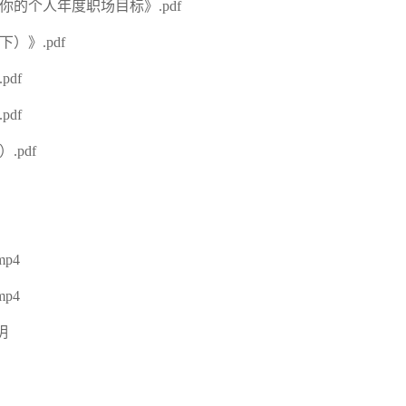
你的个人年度职场目标》.pdf
）》.pdf
df
df
.pdf
p4
p4
明