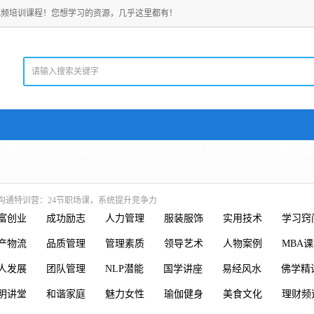
视频培训课程！您想学习的资源，几乎这里都有！
老师
电脑教程
考试资料
精品资料
珍贵文档
沟通特训营：24节职场课，系统提升竞争力
富创业
成功励志
人力管理
服装服饰
实用技术
学习窍
产物流
品质管理
管理素质
领导艺术
人物案例
MBA
人发展
团队管理
NLP潜能
国学讲座
易经风水
佛学精
明讲堂
和谐家庭
魅力女性
瑜伽健身
美食文化
理财频