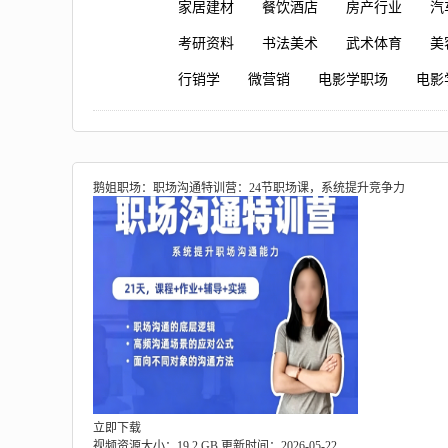
家居建材
餐饮酒店
房产行业
汽
考研资料
书法美术
武术体育
美
行销学
微营销
电影学职场
电影
鹅姐职场：职场沟通特训营：24节职场课，系统提升竞争力
立即下载
视频资源大小：19.2 GB
更新时间：2026-05-22