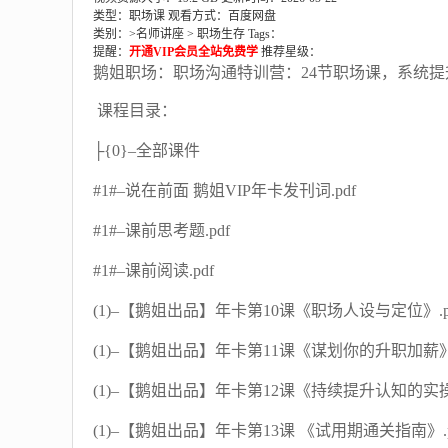
类型：职场课
观看方式：百度网盘
类别：>
名师讲座
>
职场生存
Tags：
提醒：
开通VIP会员全站免费学
推荐星级：
鹅姐职场：职场沟通特训营：24节职场课，系统
课程目录：
├{0}–全部课件
#1#–说在前面 鹅姐VIP年卡发刊词.pdf
#1#–课前思考题.pdf
#1#–课前阅读.pdf
(1)–【鹅姐出品】年卡第10课《职场人设与定位》.p
(1)–【鹅姐出品】年卡第11课《谋划你的升职加薪》.
(1)–【鹅姐出品】年卡第12课《持续提升认知的实操
(1)–【鹅姐出品】年卡第13课 《试用期通关指南》.p