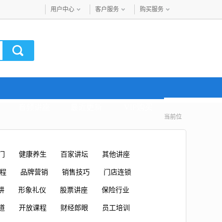
用户中心
客户服务
购买服务
音频讲座
最近更新
VIP购买
当前位
门
健康养生
百家讲坛
其他讲座
课程
品牌营销
销售技巧
门店连锁
讲
形象礼仪
股票讲座
保险行业
道
开放课程
财经郎眼
员工培训