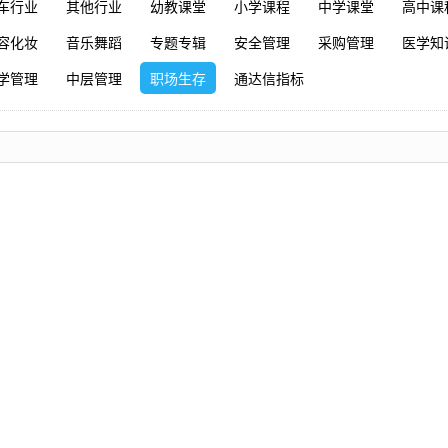
车行业
其他行业
幼教课堂
小学课程
中学课堂
高中课
容化妆
音乐舞蹈
专题专辑
安全管理
采购管理
医学知
学管理
中层管理
职场生存
通达信指标