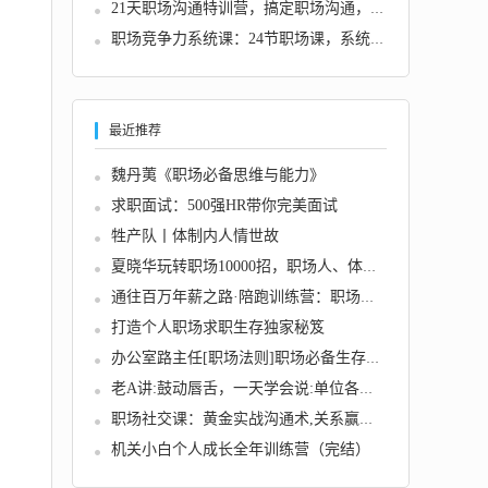
21天职场沟通特训营，搞定职场沟通，成为职场...
职场竞争力系统课：24节职场课，系统提升竞争...
最近推荐
魏丹荑《职场必备思维与能力》
求职面试：500强HR带你完美面试
牲产队丨体制内人情世故
夏晓华玩转职场10000招，职场人、体制内必看秘...
通往百万年薪之路·陪跑训练营：职场外挂/年薪...
打造个人职场求职生存独家秘笈
办公室路主任[职场法则]职场必备生存法则，体...
老A讲:鼓动唇舌，一天学会说:单位各种场景下的...
职场社交课：黄金实战沟通术,关系赢家沟通实战...
机关小白个人成长全年训练营（完结）