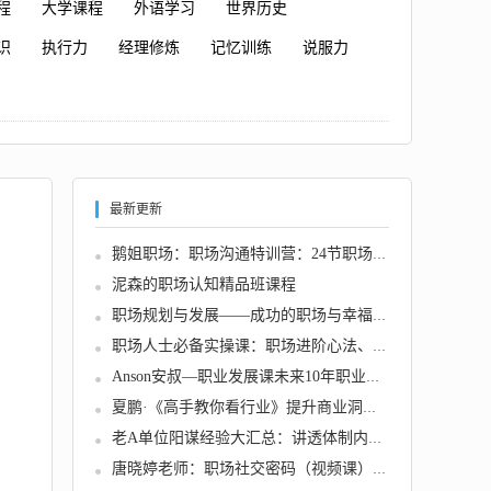
程
大学课程
外语学习
世界历史
识
执行力
经理修炼
记忆训练
说服力
最新更新
鹅姐职场：职场沟通特训营：24节职场课，系统...
泥森的职场认知精品班课程
职场规划与发展——成功的职场与幸福的人生 音...
职场人士必备实操课：职场进阶心法、加快个人...
Anson安叔—职业发展课未来10年职业发展指南
夏鹏·《高手教你看行业》提升商业洞察，加速...
老A单位阳谋经验大汇总：讲透体制内单位门道2...
唐晓婷老师：职场社交密码（视频课）， ̴...