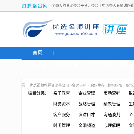
一个强大的资源整合平台，整合了中国各大名师讲座
首页
名师讲座
网络创业
炒股课程
生活
置：
优选视频教程资源整合网
>
名师讲座
>
职场生存
>鹅姐职场：职场
栏目分类：
亲子教育
企业管理
市场营销
致
财务资本
战略管理
绩效管理
生
客户服务
演讲口才
沟通谈判
个
时间管理
金融频道
心理催眠
文