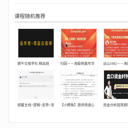
课程随机推荐
鼎牛交易学社 精品班
归因－－淘股吧嘉年华
远山1982－－
把握主线+逻辑+走势+安
【小鳄鱼】游资悟道心
资金分析屈笑颜