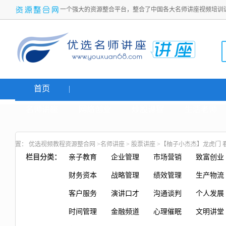
一个强大的资源整合平台，整合了中国各大名师讲座视频培训
首页
名师讲座
网络创业
炒股课程
生活老师
置：
优选视频教程资源整合网
>
名师讲座
>
股票讲座
>【柚子小杰杰】龙虎门 看
栏目分类：
亲子教育
企业管理
市场营销
致富创业
财务资本
战略管理
绩效管理
生产物流
客户服务
演讲口才
沟通谈判
个人发展
时间管理
金融频道
心理催眠
文明讲堂