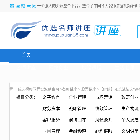
一个强大的资源整合平台，整合了中国各大名师讲座视频培训
首页
名师讲座
网络创业
炒股课程
生活老师
置：
优选视频教程资源整合网
>
名师讲座
>
股票讲座
>【解读】龙头战法之“退
栏目分类：
亲子教育
企业管理
市场营销
致富创业
财务资本
战略管理
绩效管理
生产物流
客户服务
演讲口才
沟通谈判
个人发展
时间管理
金融频道
心理催眠
文明讲堂