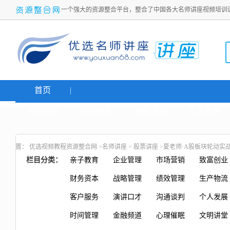
一个强大的资源整合平台，整合了中国各大名师讲座视频培训
首页
名师讲座
网络创业
炒股课程
生活老师
置：
优选视频教程资源整合网
>
名师讲座
>
股票讲座
>夏老师·A股板块轮动实
栏目分类：
亲子教育
企业管理
市场营销
致富创业
财务资本
战略管理
绩效管理
生产物流
客户服务
演讲口才
沟通谈判
个人发展
时间管理
金融频道
心理催眠
文明讲堂