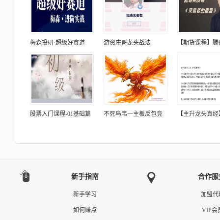
梅森投研·超级好赛道
游资庄哥龙头战法
【期货课程】滕
股票入门课程-01基础篇
不死鸟韦一主板反包竞
【主升龙头真经
新手指南
合作服
新手学习
加盟代
如何赚点
VIP会