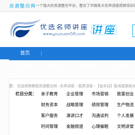
一个强大的资源整合平台，整合了中国各大名师讲座视频培训
首页
名师讲座
网络创业
炒股课程
生活老师
置：
优选视频教程资源整合网
>
名师讲座
>
股票讲座
>【金水钰】股海孤旅绝对
栏目分类：
亲子教育
企业管理
市场营销
致富创业
财务资本
战略管理
绩效管理
生产物流
客户服务
演讲口才
沟通谈判
个人发展
时间管理
金融频道
心理催眠
文明讲堂