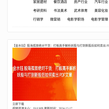
家居建材
餐饮酒店
房产行业
汽车行业
考研资料
书法美术
武术体育
美容化妆
行销学
微营销
电影学职场
电影学管理
【金水钰】股海孤旅绝对干货：打板高手解析妖股与打到新股后如何卖出 P
立即下载
视频资源大小：19.0 MB
更新时间：2024-12-17