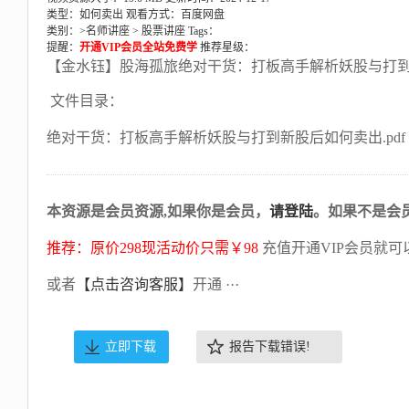
类型：如何卖出
观看方式：百度网盘
类别：>
名师讲座
>
股票讲座
Tags：
提醒：
开通VIP会员全站免费学
推荐星级：
【金水钰】股海孤旅绝对干货：打板高手解析妖股与打到
文件目录：
绝对干货：打板高手解析妖股与打到新股后如何卖出.pdf
本资源是会员资源,如果你是会员，
请登陆
。如果不是会
推荐：原价298现活动价只需￥98
充值开通VIP会员就可
或者
【点击咨询客服】
开通 ···
立即下载
报告下载错误!