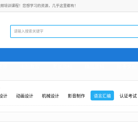
视频培训课程！您想学习的资源，几乎这里都有！
老师
电脑教程
考试资料
精品资料
珍贵文档
路
设计
动画设计
机械设计
影音制作
语言汇编
认证考试