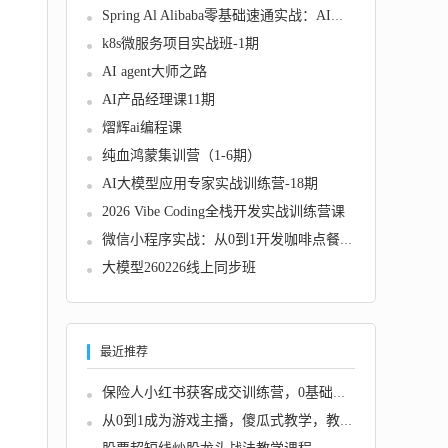
Spring Al Alibaba零基础速通实战：AI应用+Ja...
k8s微服务项目实战班-1期
AI agent大师之路
AI产品经理课11期
熠辉ai编程课
纯血鸿蒙集训营（1-6期）
AI大模型应用专家实战训练营-18期
2026 Vibe Coding全栈开发实战训练营课
微信小程序实战：从0到1开发咖啡点餐系统
大模型260226线上同步班
最近推荐
保险人小红书获客成交训练营，0基础高效玩转小...
从0到1成为游戏主播，傻瓜式教学，教授如何起...