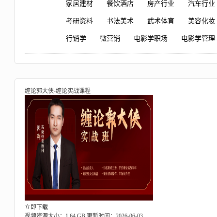
家居建材
餐饮酒店
房产行业
汽车行业
考研资料
书法美术
武术体育
美容化妆
行销学
微营销
电影学职场
电影学管理
缠论郭大侠-缠论实战课程
立即下载
视频资源大小：1.64 GB
更新时间：2026-06-03