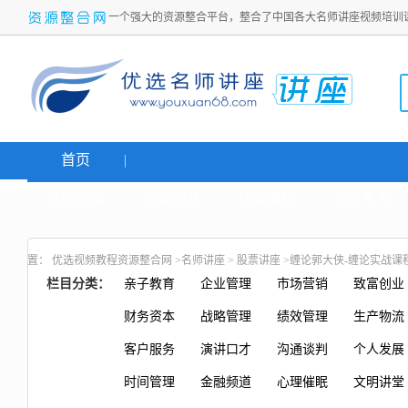
一个强大的资源整合平台，整合了中国各大名师讲座视频培训
首页
名师讲座
网络创业
炒股课程
生活老师
置：
优选视频教程资源整合网
>
名师讲座
>
股票讲座
>缠论郭大侠-缠论实战课
栏目分类：
亲子教育
企业管理
市场营销
致富创业
财务资本
战略管理
绩效管理
生产物流
客户服务
演讲口才
沟通谈判
个人发展
时间管理
金融频道
心理催眠
文明讲堂