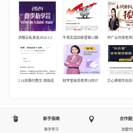
洪榕云私享会2024.3.2
牛哥实战训练营第12期
中广云刘琦老师
2.14洪灏付费文-恒指走
财学堂高亮老师24年07
兰心蒋明华向右
新手指南
合作服
新手学习
加盟代