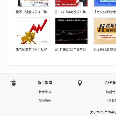
量学云讲堂朱永海（第
黄一鸣《极简系统》年
拐点交易系统特
朱老师猫老师研习社实
无门问禅2020年擒牛训
龙虎榜战法-精
新手指南
合作服
新手学习
加盟代
如何赚点
VIP会
关于本站
|
帮助中