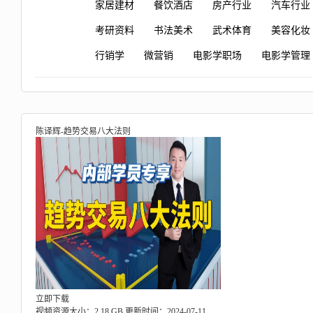
家居建材
餐饮酒店
房产行业
汽车行业
考研资料
书法美术
武术体育
美容化妆
行销学
微营销
电影学职场
电影学管理
陈译辉-趋势交易八大法则
立即下载
视频资源大小：2.18 GB
更新时间：2024-07-11