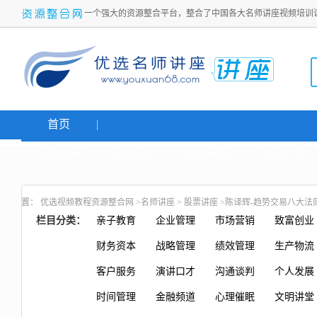
一个强大的资源整合平台，整合了中国各大名师讲座视频培训
首页
名师讲座
网络创业
炒股课程
生活老师
置：
优选视频教程资源整合网
>
名师讲座
>
股票讲座
>陈译辉-趋势交易八大法
栏目分类：
亲子教育
企业管理
市场营销
致富创业
财务资本
战略管理
绩效管理
生产物流
客户服务
演讲口才
沟通谈判
个人发展
时间管理
金融频道
心理催眠
文明讲堂