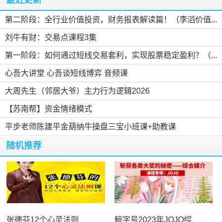
第二阶段：全行业价值投资，财务报表解读篇！（李滔价值...
刘牛有财：交易点课程3集
第一阶段：如何通过短线交易套利，实现股票稳定盈利？（...
心吾大讲堂 心吾谈短线博弈 音频课
大周先生（邻居大爷）主力行为逻辑2026
【苏南帮】资金情绪模式
平步老师陈建平金葫纳牛操盘三宝小班课+助教课
随机推荐
张德芬12个心灵法则
鲸字号2023年JOJO综