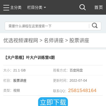
主分类
栏目分类
优选视频课程网
>
名师讲座
>
股票讲座
【大户思维】叶大户训练营4期
大小：
21.1 GB
观看方式：
百度网盘
栏目：
股票讲座
更新时间：
2022-07-04
2581548164
类型：
视频
联系QQ：
立即下载