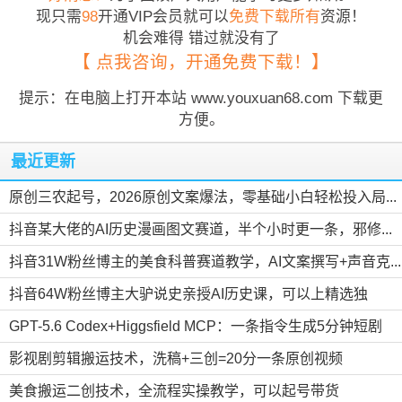
现只需
98
开通VIP会员就可以
免费下载所有
资源！
机会难得 错过就没有了
【 点我咨询，开通免费下载！】
提示：在电脑上打开本站 www.youxuan68.com 下载更
方便。
最近更新
原创三农起号，2026原创文案爆法，零基础小白轻松投入局...
抖音某大佬的AI历史漫画图文赛道，半个小时更一条，邪修...
抖音31W粉丝博主的美食科普赛道教学，AI文案撰写+声音克...
抖音64W粉丝博主大驴说史亲授AI历史课，可以上精选独
家，...
GPT-5.6 Codex+Higgsfield MCP：一条指令生成5分钟短剧
并...
影视剧剪辑搬运技术，洗稿+三创=20分一条原创视频
美食搬运二创技术，全流程实操教学，可以起号带货