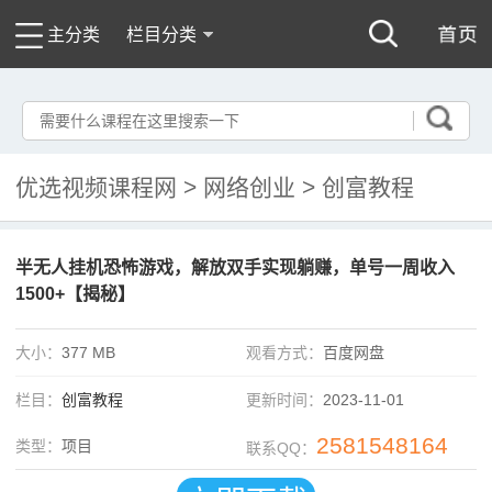
主分类
栏目分类
优选视频课程网
>
网络创业
>
创富教程
半无人挂机恐怖游戏，解放双手实现躺赚，单号一周收入
1500+【揭秘】
大小：
377 MB
观看方式：
百度网盘
栏目：
创富教程
更新时间：
2023-11-01
2581548164
类型：
项目
联系QQ：