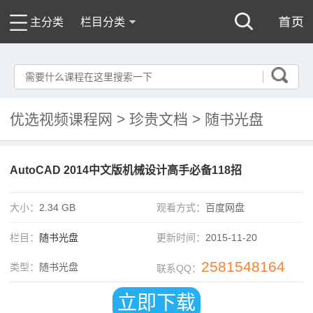
主分类
栏目分类
优选视频课程网
>
珍贵文档
>
随书光盘
AutoCAD 2014中文版机械设计高手必备118招
大小：
2.34 GB
观看方式：
百度网盘
栏目：
随书光盘
更新时间：
2015-11-20
2581548164
类型：
随书光盘
联系QQ：
立即下载