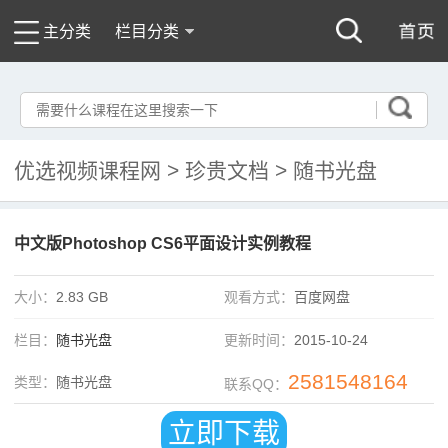
主分类
栏目分类
优选视频课程网
>
珍贵文档
>
随书光盘
中文版Photoshop CS6平面设计实例教程
大小：
2.83 GB
观看方式：
百度网盘
栏目：
随书光盘
更新时间：
2015-10-24
2581548164
类型：
随书光盘
联系QQ：
立即下载