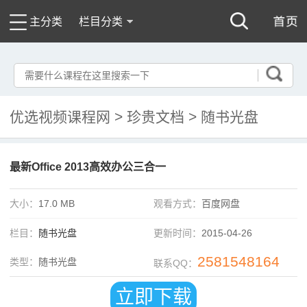
主分类
栏目分类
优选视频课程网
>
珍贵文档
>
随书光盘
最新Office 2013高效办公三合一
大小：
17.0 MB
观看方式：
百度网盘
栏目：
随书光盘
更新时间：
2015-04-26
2581548164
类型：
随书光盘
联系QQ：
立即下载