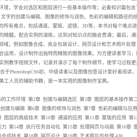
6的工作环境，学会对选区和图层进行一些基本操作等；必备知识篇包含
如绘画、文字的创建与编辑、图像的修饰与润色、色彩的编辑和路径的
S6中的所有难点，包括通道、蒙版、滤镜、3D等，本书对每个难点
的精髓，配合实例的演练，达到对知识点的融会贯通；最后，通
用于各个领域，例如图像合成、商业包装设计、网页设计和艺术照片处理
合运用，设计制作出独特而精致的图像效果。为方便读者学习，
实例教学视频文件，记录并演示了每个制作细节，使学习过程更
别适合于PhotoshopCS6初、中级读者以及图像创意设计爱好者阅读
美工人员的辅助书籍，是一本实用的图像制作宝典。
p CS6的工作环境 第2章 创建与编辑选区 第3章 图层的基本操作第
的创建与编辑 第6章 图像的修饰与润色 第7章 色彩的编辑与应用
 图层的高级技术 第10章 通道的应用 第11章 蒙版的应用 第1
力 第14章 执行任务自动化 第15章 处理网页与动画 第16章 
成技术 第18章 网页设计 第19章 艺术照片的处理 438