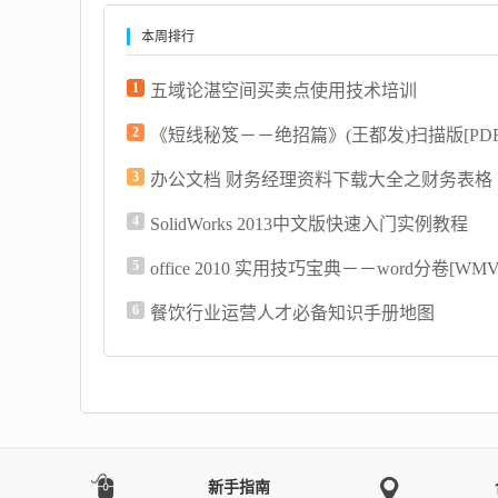
本周排行
1
五域论湛空间买卖点使用技术培训
2
《短线秘笈－－绝招篇》(王都发)扫描版[PDF
3
4
SolidWorks 2013中文版快速入门实例教程
5
office 2010 实用技巧宝典－－word分卷[WMV
6
餐饮行业运营人才必备知识手册地图
新手指南