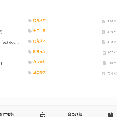
财务成本
3.40 M
电子书籍
]
39.0 M
财务成本
办公文档 财务经理资料下载大全之财务表格（ppt doc打包...
45.0 M
随书光盘
957 M
办公素材
]
110 M
酒店餐饮
79.0 M
合作服务
会员须知