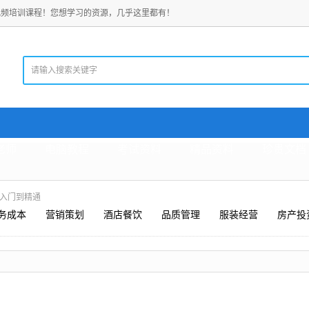
视频培训课程！您想学习的资源，几乎这里都有！
老师
电脑教程
考试资料
精品资料
珍贵文档
S6从入门到精通
务成本
营销策划
酒店餐饮
品质管理
服装经营
房产投