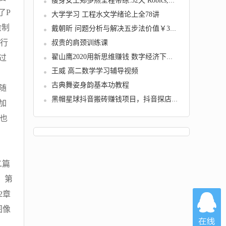
瘦身女王郑多燕全程带练:32天 Robics,魅力瘦身...
了P
大学学习 工程水文学绪论上全78讲
绘制
戴朝昕 问题分析与解决五步法价值￥38（2集视...
进行
叔贵的肩颈训练课
过
翟山鹰2020用新思维赚钱 数字经济下的赚钱新商...
王威 高二数学学习辅导视频
古典舞姿身韵基本功教程
随
黑帽星球抖音搬砖赚钱项目，抖音探店号矩阵的...
加
，也
二篇
 第
2章
图像