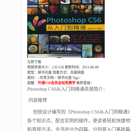
立即下载
视频资源大小：2.92 GB
更新时间：2015-06-08
类型：随书光盘
观看方式：百度网盘
类别：>
珍贵文档
>
随书光盘
Tags：
提醒：
开通VIP会员全站免费学
推荐星级：
Photoshop CS6从入门到精通资源简介：
内容推荐
创锐设计编写的《Photoshop CS6从入门到精通
各个知识点，配合实例的操作，使读者轻松快捷地学会
和常规方法。全书共分为四篇，分别是入门基础篇