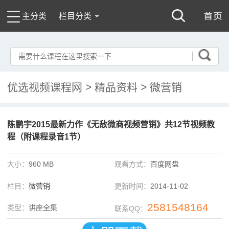
主分类
栏目分类
优选视频课程网
>
精品资料
>
微营销
陈鹏宇2015最新力作《无敌微商视频营销》共12节视频教
程（附课程录音1节）
大小：
960 MB
观看方式：
百度网盘
栏目：
微营销
更新时间：
2014-11-02
2581548164
类型：
讲座全集
联系QQ：