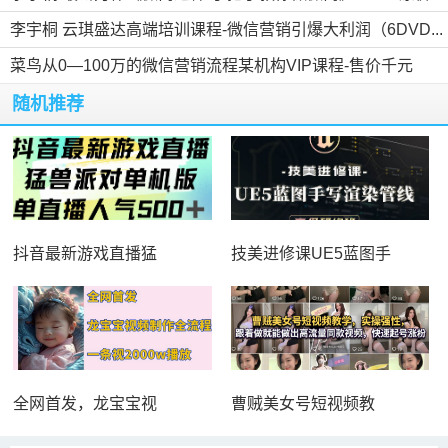
李宇桐 云琪盛达高端培训课程-微信营销引爆大利润（6DVD...
菜鸟从0—100万的微信营销流程某机构VIP课程-售价千元
随机推荐
抖音最新游戏直播猛
技美进修课UE5蓝图手
全网首发，龙宝宝视
曹贼美女号短视频教