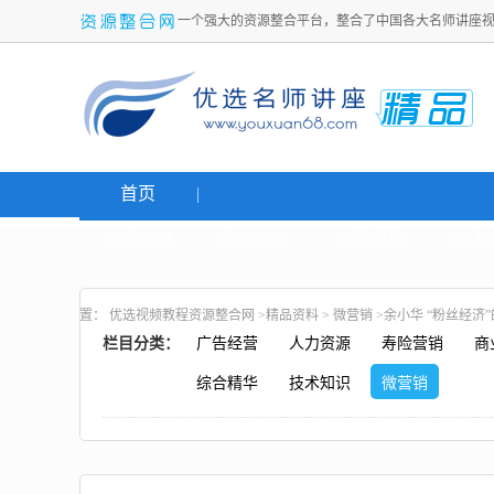
一个强大的资源整合平台，整合了中国各大名师讲座
首页
名师讲座
网络创业
炒股课程
生活
置：
优选视频教程资源整合网
>
精品资料
>
微营销
>余小华 “粉丝经济
栏目分类：
广告经营
人力资源
寿险营销
商
综合精华
技术知识
微营销