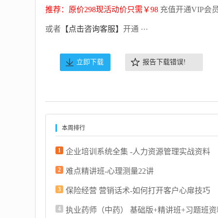
推荐：原价298现活动价只需￥98
充值开通VIP会
或者
【点击咨询客服】
开通 ···
立即下载
报告下载错误!
本周排行
1
企业培训系统全集 -人力资源管理实战资料
2
难点精讲班-心理测量22讲
3
保险经营 营销话术-如何打开客户心扉技巧
4
执业药师（中药） 基础版+精讲班+习题班