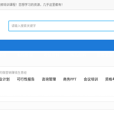
视频培训课程！您想学习的资源，几乎这里都有！
老师
电脑教程
考试资料
精品资料
珍贵文档
”的微营销赚钱生意经
业计划
可行性报告
咨询管理
商务PPT
会议培训
资格