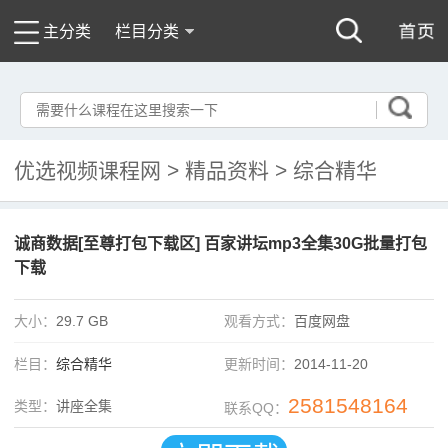
主分类
栏目分类
优选视频课程网
>
精品资料
>
综合精华
诚商数据[至尊打包下载区] 百家讲坛mp3全集30G批量打包
下载
大小：
29.7 GB
观看方式：
百度网盘
栏目：
综合精华
更新时间：
2014-11-20
2581548164
类型：
讲座全集
联系QQ：