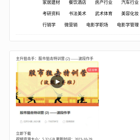
家居建材
餐饮酒店
房产行业
汽车行业
考研资料
书法美术
武术体育
美容化妆
行销学
微营销
电影学职场
电影学管理
主升狙击手：股市狙击特训营 (2) ——波段作手
立即下载
视频资源大小：5.32 GB
更新时间：2023-10-29