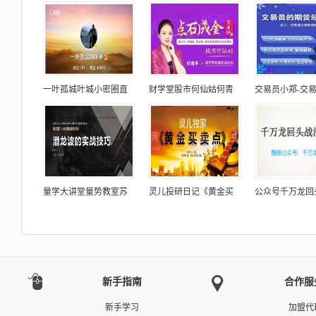
一叶孤城叶城小密圈直
财学堂股市何仙姑何青
交易员小郑-交
量学大讲堂量势教室苏
灵儿投研日记《黄金买
公众号千万龙回
新手指南
合作服
新手学习
加盟代