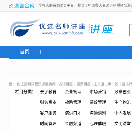
一个强大的资源整合平台，整合了中国各大名师讲座视频培训
首页
名师讲座
网络创业
炒股课程
生活老师
置：
优选视频教程资源整合网
>
名师讲座
>
股票讲座
>主升狙击手：股市狙击特训
栏目分类：
亲子教育
企业管理
市场营销
致富创业
财务资本
战略管理
绩效管理
生产物流
客户服务
演讲口才
沟通谈判
个人发展
时间管理
金融频道
心理催眠
文明讲堂