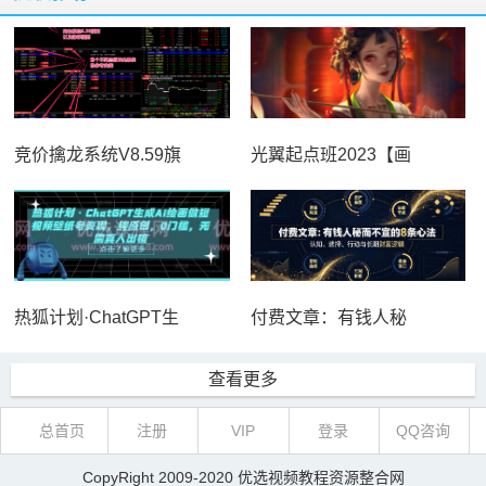
竞价擒龙系统V8.59旗
光翼起点班2023【画
热狐计划·ChatGPT生
付费文章：有钱人秘
查看更多
总首页
注册
VIP
登录
QQ咨询
CopyRight 2009-2020
优选视频教程资源整合网