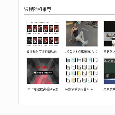
课程随机推荐
健助师普罗米修斯法则
x改善各种腿型训练方式
茶艺茶道
EPTC急速瘦身视频讲解
私教谈单训练营24讲
吴家骥