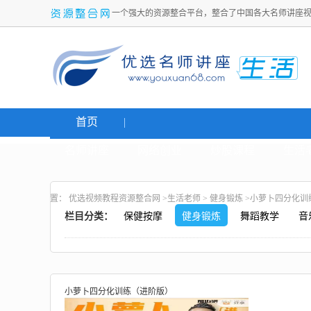
一个强大的资源整合平台，整合了中国各大名师讲座
首页
名师讲座
网络创业
炒股课程
生活
置：
优选视频教程资源整合网
>
生活老师
>
健身锻炼
>小萝卜四分化训
栏目分类：
保健按摩
健身锻炼
舞蹈教学
音
小萝卜四分化训练（进阶版）