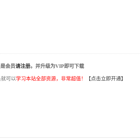
不是会员
请注册
。并升级为VIP即可下载
员就可以
学习本站全部资源，非常超值！
【点击立即开通】