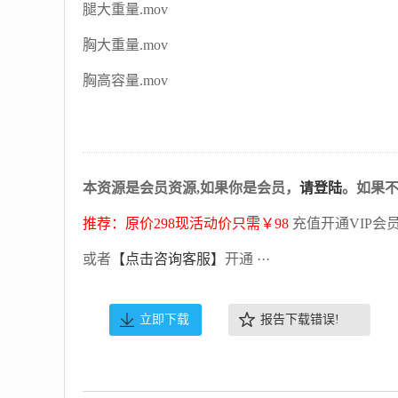
腿大重量.mov
胸大重量.mov
胸高容量.mov
本资源是会员资源,如果你是会员，
请登陆
。如果
推荐：原价298现活动价只需￥98
充值开通VIP会
或者
【点击咨询客服】
开通 ···
立即下载
报告下载错误!