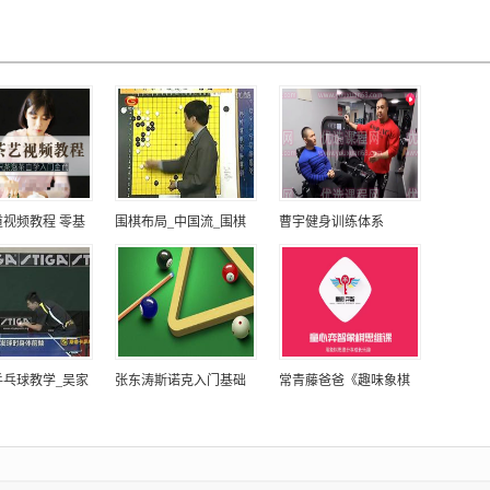
视频教程 零基
围棋布局_中国流_围棋
曹宇健身训练体系
乒乓球教学_吴家
张东涛斯诺克入门基础
常青藤爸爸《趣味象棋