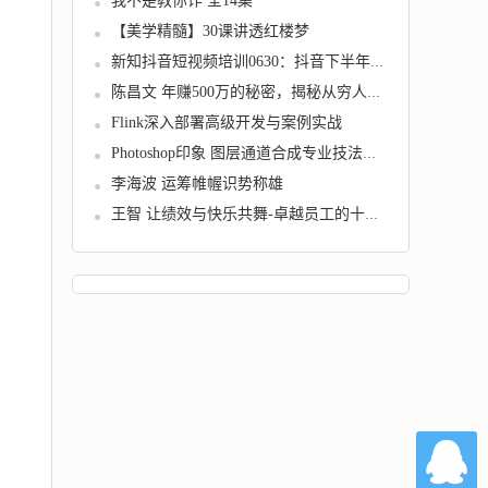
我不是教你诈 全14集
【美学精髓】30课讲透红楼梦
新知抖音短视频培训0630：抖音下半年如何月入...
陈昌文 年赚500万的秘密，揭秘从穷人到富人的...
Flink深入部署高级开发与案例实战
Photoshop印象 图层通道合成专业技法系列学习...
李海波 运筹帷幄识势称雄
王智 让绩效与快乐共舞-卓越员工的十项心理修...