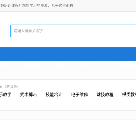
视频培训课程！您想学习的资源，几乎这里都有！
老师
电脑教程
考试资料
精品资料
珍贵文档
练（进阶版）
乐教学
武术搏击
技能培训
电子维修
球技教程
棋类教