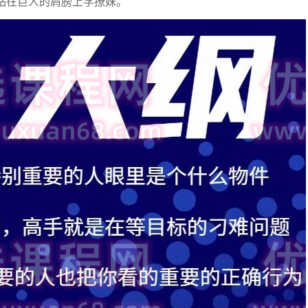
，站在巨人的肩膀上学撩妹。