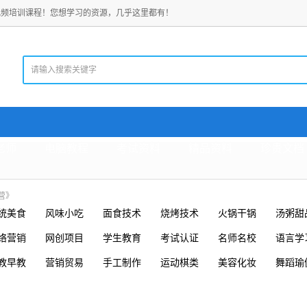
视频培训课程！您想学习的资源，几乎这里都有！
老师
电脑教程
考试资料
精品资料
珍贵文档
营》
统美食
风味小吃
面食技术
烧烤技术
火锅干锅
汤粥甜
络营销
网创项目
学生教育
考试认证
名师名校
语言学
教早教
营销贸易
手工制作
运动棋类
美容化妆
舞蹈瑜