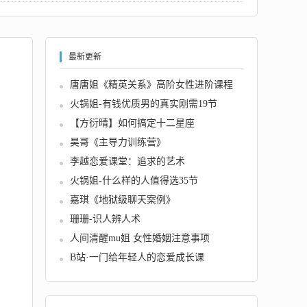
最新更新
唐唐姐《精英关系》高阶女性进阶课程
火锅姐-有钱优质男的真实刚需19节
【方衍晴】如何搞定十二星座
昊哥《主导力训练营》
李越恋爱课堂：追求的艺术
火锅姐-什么样的人值得选35节
嘉琪《地狱级聊天案例》
珊珊-识人辨人术
人间清醒mu姐 女性婚姻注意事项
B站·一门给年轻人的恋爱成长课