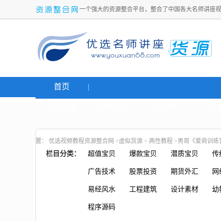
一个强大的资源整合平台，整合了中国各大名师讲座
首页
名师讲座
网络创业
炒股课程
生活
置：
优选视频教程资源整合网
>
虚拟货源
>
两性教程
>男哥《爱商训练
栏目分类：
超值宝贝
爆款宝贝
潜质宝贝
传
广告技术
股票投资
期货外汇
网
易经风水
工程建筑
设计素材
幼
程序源码