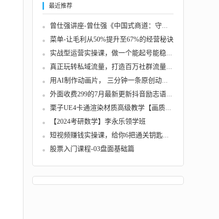
最近推荐
曾仕强讲座-曾仕强《中国式商道：守业篇》
菜单-让毛利从50%提升至67%的经营秘诀
实战型运营实操课，做一个能起号能稳号有人设...
真正玩转私域流量，打造百万社群流量池高级技...
用AI制作动画片， 三分钟一条原创动画，轻松月...
外面收费299的7月最新更新抖音励志语录短视频...
栗子UE4卡通渲染材质高级教学【画质不错有素材...
【2024考研数学】李永乐领学班
短视频赚钱实操课，给你6把通关钥匙，一个人0...
股票入门课程-03盘面基础篇